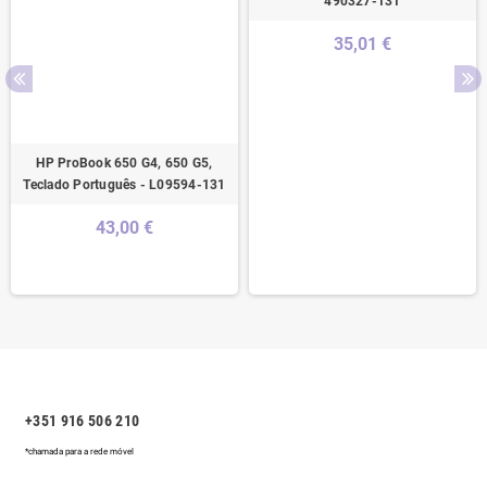
490327-131
35,01 €
HP ProBook 650 G4, 650 G5,
Teclado Português - L09594-131
43,00 €
+351 916 506 210
*chamada para a rede móvel