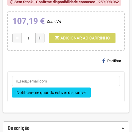
Sem Stock - Confirme disponibilidade connosco - 259 098 062
block
107,19 €
Com IVA
shopping_cart
remove
add
ADICIONAR AO CARRINHO
Partilhar
Notificar-me quando estiver disponível
Descrição