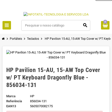
0
view_headline
search
chevron_right
chevron_right
chevron_right
Portáteis
Teclados
HP Pavilion 15-AU, 15-AW Top Cover w/ PT Keybo
HP Pavilion 15-AU, 15-AW Top Cover
w/ PT Keyboard Dragonfly Blue -
856034-131
Marca
HP
Referência
856034-131
EAN13
5605070082175