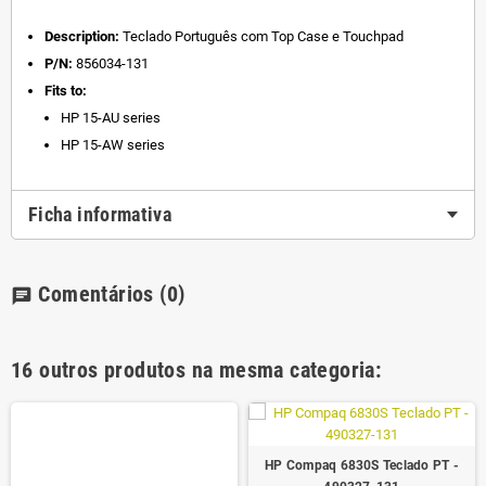
Description:
Teclado Português com Top Case e Touchpad
P/N:
856034-131
Fits to:
HP 15-AU series
HP 15-AW series
Ficha informativa
Comentários
(0)
chat
16 outros produtos na mesma categoria:
HP Compaq 6830S Teclado PT -