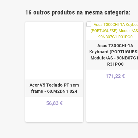
16 outros produtos na mesma categoria:
Asus T300CHI-1A
Keyboard (PORTUGUES
Module/AS - 90NB07G1
R31PO0
171,22 €
Teclado
Acer V5 Teclado PT sem
0KNB0-
frame - 60.M2DN1.024
00
56,83 €
€