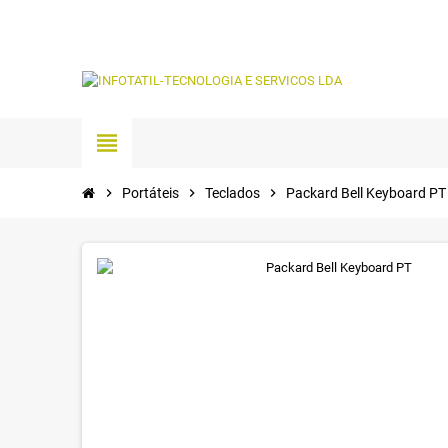
view_headline
chevron_right
Portáteis
chevron_right
Teclados
chevron_right
Packard Bell Keyboard PT