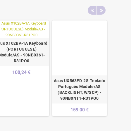
sus X102BA-1A Keyboard
(PORTUGUESE)
Module/AS - 90NB0361-
R31PO0
108,24 €
Asus UX563FD-2G Teclado
HP Probo
ORTUGUESE
Português Module/AS
Sem Back
(BACKLIGHT, W/SCP) -
90NB0NT1-R31PO0
159,00 €