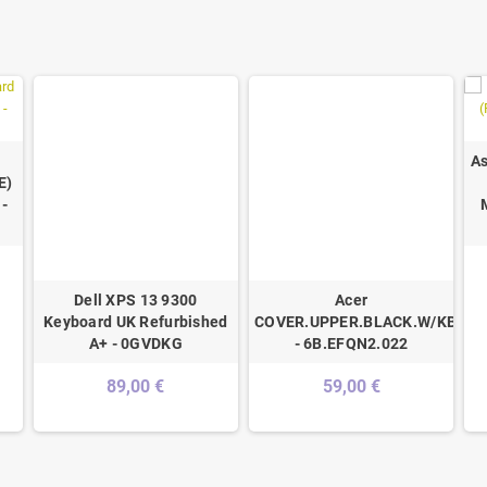
A
E)
-
Dell XPS 13 9300
Acer
Keyboard UK Refurbished
COVER.UPPER.BLACK.W/KB.P
A+ - 0GVDKG
- 6B.EFQN2.022
89,00 €
59,00 €