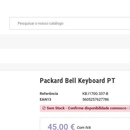
Packard Bell Keyboard PT
Referência
KB.I170G.337-B
EAN13
5605257627786
Sem Stock - Confirme disponibilidade connosco - 
block
45,00 €
Com IVA