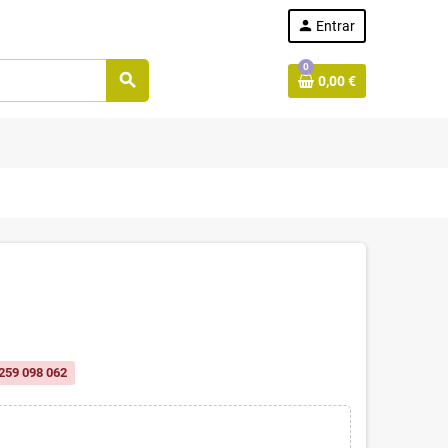
person
Entrar
0
search
0,00 €
259 098 062