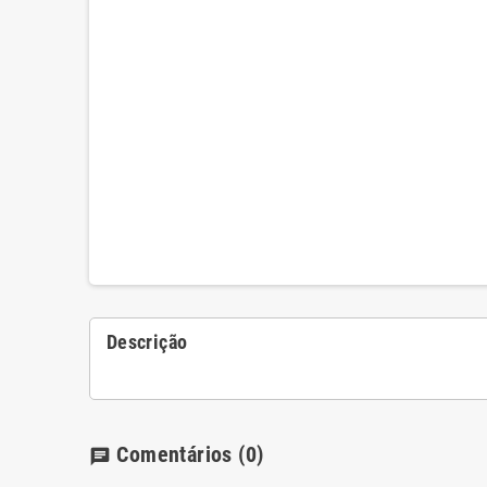
Descrição
Comentários
(0)
chat