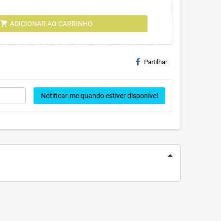
shopping_cart
ADICIONAR AO CARRINHO
Partilhar
Notificar-me quando estiver disponível