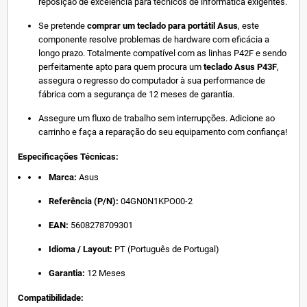
reposição de excelência para técnicos de informática exigentes.
Se pretende
comprar um teclado para portátil Asus
, este
componente resolve problemas de hardware com eficácia a
longo prazo. Totalmente compatível com as linhas P42F e sendo
perfeitamente apto para quem procura um
teclado Asus P43F
,
assegura o regresso do computador à sua performance de
fábrica com a segurança de 12 meses de garantia.
Assegure um fluxo de trabalho sem interrupções. Adicione ao
carrinho e faça a reparação do seu equipamento com confiança!
Especificações Técnicas:
Marca:
Asus
Referência (P/N):
04GN0N1KPO00-2
EAN:
5608278709301
Idioma / Layout:
PT (Português de Portugal)
Garantia:
12 Meses
Compatibilidade: