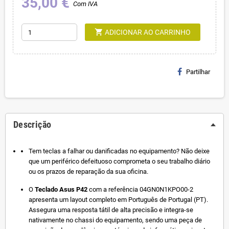
35,00 €
Com IVA
shopping_cart
ADICIONAR AO CARRINHO
Partilhar
Descrição
Tem teclas a falhar ou danificadas no equipamento? Não deixe
que um periférico defeituoso comprometa o seu trabalho diário
ou os prazos de reparação da sua oficina.
O
Teclado Asus P42
com a referência 04GN0N1KPO00-2
apresenta um layout completo em Português de Portugal (PT).
Assegura uma resposta tátil de alta precisão e integra-se
nativamente no chassi do equipamento, sendo uma peça de