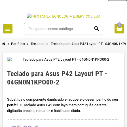
0
view_headline
search
chevron_right
chevron_right
chevron_right
Portáteis
Teclados
Teclado para Asus P42 Layout PT - 04GN0N1KP
Teclado para Asus P42 Layout PT -
04GN0N1KPO00-2
Substitua o componente danificado e recupere o desempenho do seu
portátil. O Teclado Asus P42 com layout em português garante
digitação precisa, robustez e fiabilidade diária.