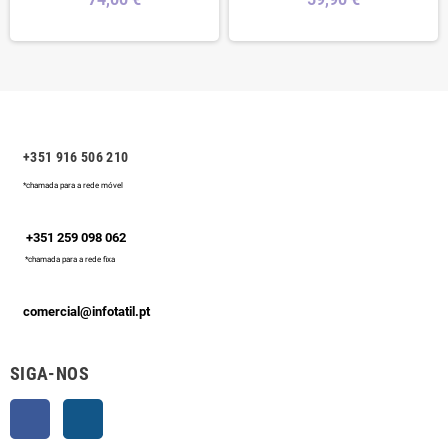
+351 916 506 210
*chamada para a rede móvel
+351 259 098 062
*chamada para a rede fixa
comercial@infotatil.pt
SIGA-NOS
Facebook
Instagram