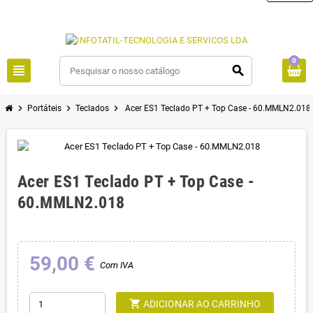
0
view_headline
search
chevron_right
chevron_right
chevron_right
Portáteis
Teclados
Acer ES1 Teclado PT + Top Case - 60.MMLN2.018
Acer ES1 Teclado PT + Top Case -
60.MMLN2.018
59,00 €
Com IVA
shopping_cart
ADICIONAR AO CARRINHO