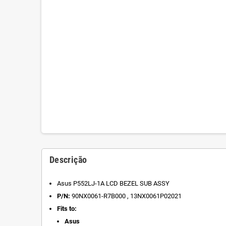
Descrição
Asus P552LJ-1A LCD BEZEL SUB ASSY
P/N:
90NX0061-R7B000 , 13NX0061P02021
Fits to:
Asus