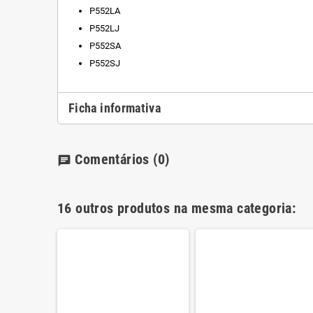
P552LA
P552LJ
P552SA
P552SJ
Ficha informativa
Comentários
(0)
chat
16 outros produtos na mesma categoria: