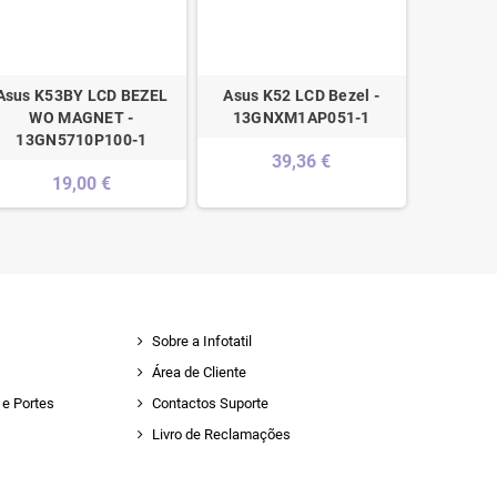
Asus K53BY LCD BEZEL
Asus K52 LCD Bezel -
Sony V
WO MAGNET -
13GNXM1AP051-1
LCD Beze
13GN5710P100-1
TJ
39,36 €
19,00 €
Sobre a Infotatil
Área de Cliente
e Portes
Contactos Suporte
Livro de Reclamações