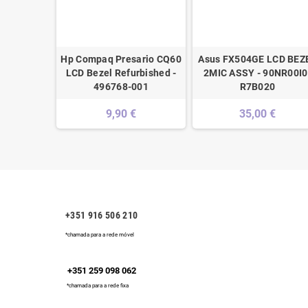
 3578 LCD
Hp Compaq Presario CQ60
Asus FX504GE LCD BEZ
LCD Bezel Refurbished -
2MIC ASSY - 90NR00I0
496768-001
R7B020
€
9,90 €
35,00 €
+351 916 506 210
*chamada para a rede móvel
+351 259 098 062
*chamada para a rede fixa