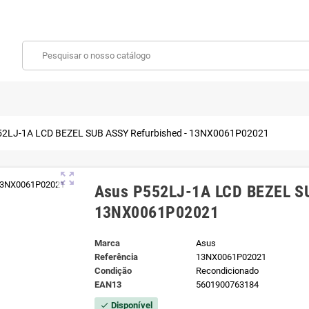
52LJ-1A LCD BEZEL SUB ASSY Refurbished - 13NX0061P02021
zoom_out_map
Asus P552LJ-1A LCD BEZEL SU
13NX0061P02021
Marca
Asus
Referência
13NX0061P02021
Condição
Recondicionado
EAN13
5601900763184
Disponível
check