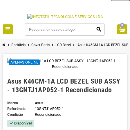
0
view_headline
search
chevron_right
chevron_right
chevron_right
chevron_right
Portáteis
Cover Parts
LCD Bezel
Asus K46CM-1A LCD BEZEL SUB 
APENAS ONLINE
Asus K46CM-1A LCD BEZEL SUB ASSY
- 13GNTJ1AP052-1 Recondicionado
Marca
Asus
Referência
13GNTJ1AP052-1
Condição
Recondicionado
Disponível
check