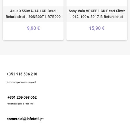
Asus X550VA-1A LCD Bezel
Sony Vaio VPCEB LCD Bezel Silver
Refurbished - 90NB00T1-R7B000
- 012-100A-3017-B Refurbished
9,90 €
15,90 €
+351 916 506 210
*chamada para a rede móvel
+351 259 098 062
*chamada para a rede fixa
comercial@infotatil.pt