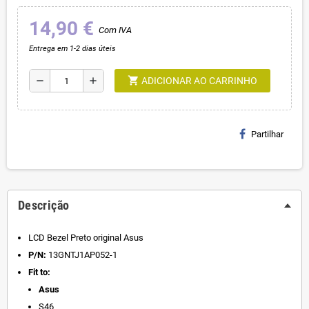
14,90 €
Com IVA
Entrega em 1-2 dias úteis
shopping_cart
remove
add
ADICIONAR AO CARRINHO
Partilhar
Descrição
LCD Bezel Preto original Asus
P/N:
13GNTJ1AP052-1
Fit to:
Asus
S46