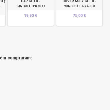
SE)_MODULE/AS
CAP GOLD -
COVER ASSY GOLD -
-
13NB0FL1P07011
90NB0FL1-R7A010
19,90 €
75,00 €
bém compraram: