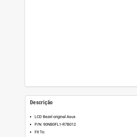
Descrição
LCD Bezel original Asus
P/N: 90NB0FL1-R7B012
Fit To: