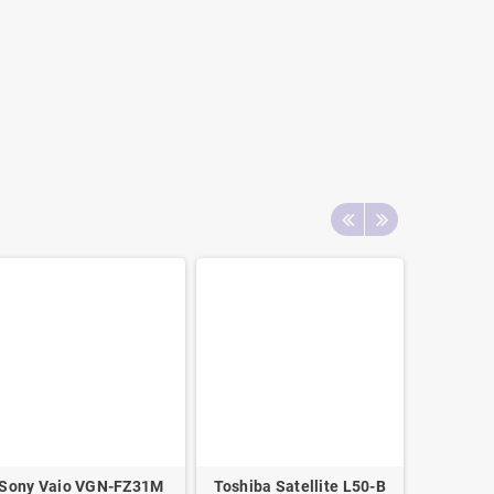
Sony Vaio VGN-FZ31M
Toshiba Satellite L50-B
HP Pavili