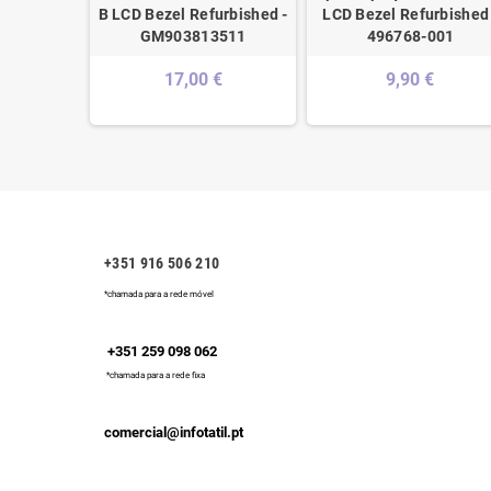
ished -
B LCD Bezel Refurbished -
LCD Bezel Refurbished 
7B000
GM903813511
496768-001
17,00 €
9,90 €
+351 916 506 210
*chamada para a rede móvel
+351 259 098 062
*chamada para a rede fixa
comercial@infotatil.pt