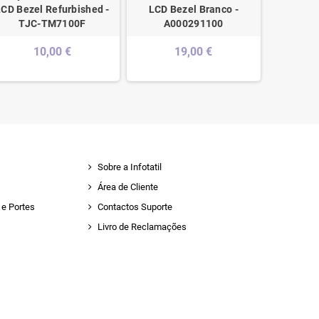
LCD Bezel Refurbished -
LCD Bezel Branco -
15T-DA, 
TJC-TM7100F
A000291100
255 
10,00 €
19,00 €
Sobre a Infotatil
Área de Cliente
e Portes
Contactos Suporte
Livro de Reclamações