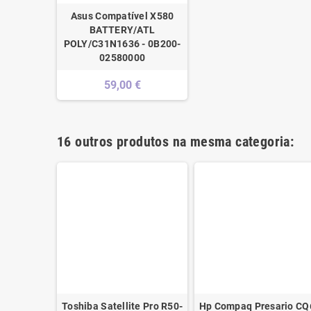
Asus Compatível X580
BATTERY/ATL
POLY/C31N1636 - 0B200-
02580000
59,00 €
16 outros produtos na mesma categoria:
-1A LCD
Toshiba Satellite Pro R50-
Hp Compaq Presario CQ