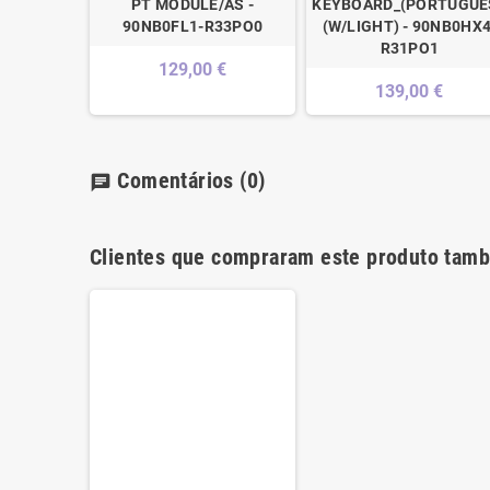
PT MODULE/AS -
KEYBOARD_(PORTUGUE
90NB0FL1-R33PO0
(W/LIGHT) - 90NB0HX4
R31PO1
129,00 €
139,00 €
Comentários
(0)
chat
Clientes que compraram este produto tam