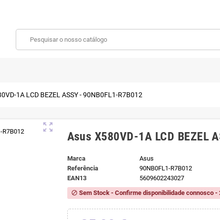
80VD-1A LCD BEZEL ASSY - 90NB0FL1-R7B012
zoom_out_map
Asus X580VD-1A LCD BEZEL A
Marca
Asus
Referência
90NB0FL1-R7B012
EAN13
5609602243027
Sem Stock - Confirme disponibilidade connosco - 
block