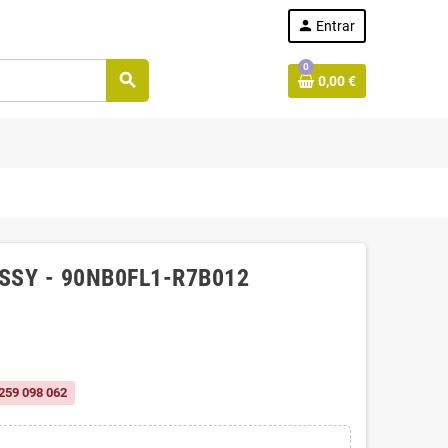
person
Entrar
0
search
0,00 €
SSY - 90NB0FL1-R7B012
259 098 062