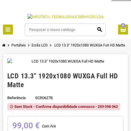
0
view_headline
search
chevron_right
chevron_right
chevron_right
Portáteis
Ecrãs LCD
LCD 13.3" 1920x1080 WUXGA Full HD Matte
LCD 13.3" 1920x1080 WUXGA Full HD
Matte
Referência
SCR0627B
Sem Stock - Confirme disponibilidade connosco - 259 098 062
block
99,00 €
Com IVA