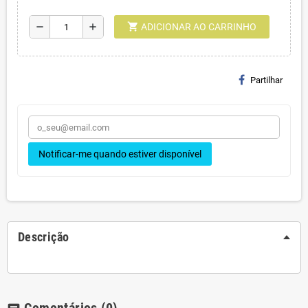
shopping_cart
remove
add
ADICIONAR AO CARRINHO
Partilhar
Notificar-me quando estiver disponível
Descrição