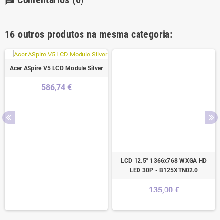
Comentários
(0)
chat
16 outros produtos na mesma categoria:
Acer ASpire V5 LCD Module Silver
586,74 €
LCD 12.5" 1366x768 WXGA HD
LED 30P - B125XTN02.0
135,00 €