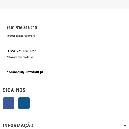
+351 916 506 210
*chamada para a rede móvel
+351 259 098 062
*chamada para a rede fixa
comercial@infotatil.pt
SIGA-NOS
Facebook
Instagram
INFORMAÇÃO