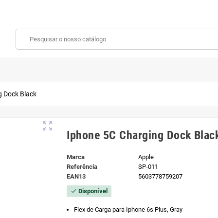
g Dock Black
zoom_out_map
Iphone 5C Charging Dock Blac
Marca
Apple
Referência
SP-011
EAN13
5603778759207
Disponível
check
Flex de Carga para Iphone 6s Plus, Gray