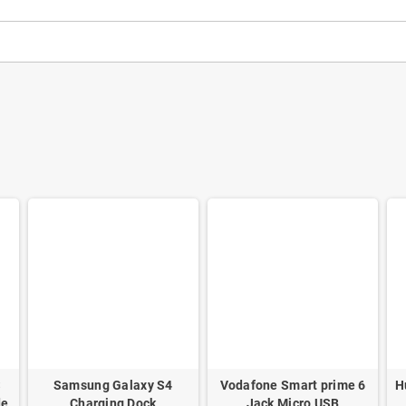
S
Samsung Galaxy S4
Vodafone Smart prime 6
H
de
Charging Dock
Jack Micro USB