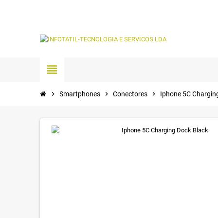
view_headline
chevron_right
Smartphones
chevron_right
Conectores
chevron_right
Iphone 5C Chargin