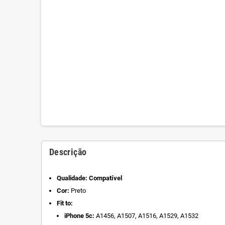
Descrição
Qualidade: Compatível
Cor:
Preto
Fit to:
iPhone 5c:
A1456, A1507, A1516, A1529, A1532