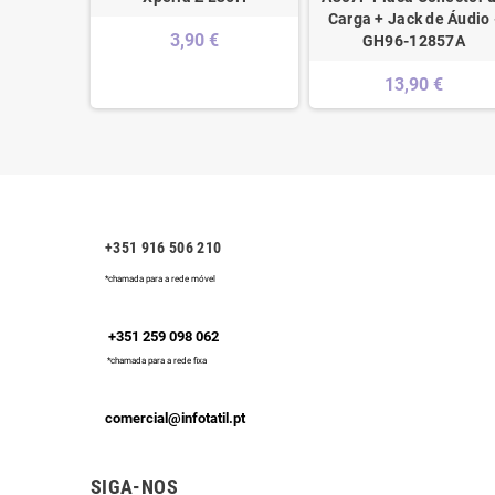
A
Carga + Jack de Áudio 
3,90 €
GH96-12857A
€
13,90 €
+351 916 506 210
*chamada para a rede móvel
+351 259 098 062
*chamada para a rede fixa
comercial@infotatil.pt
SIGA-NOS