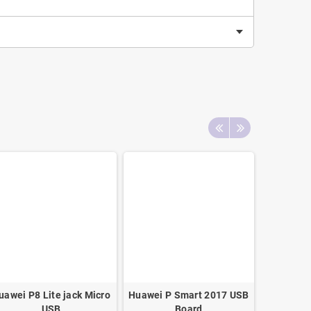
uawei P8 Lite jack Micro
Huawei P Smart 2017 USB
Samsung 
USB
Board
i9220