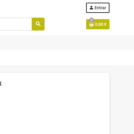
person
Entrar
0
search
0,00 €
k