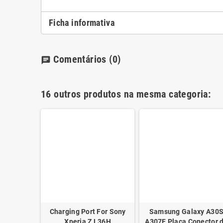
Ficha informativa
Comentários
(0)
chat
16 outros produtos na mesma categoria:
y A12 USB
Charging Port For Sony
Samsung Galaxy A30
 - GH96-
Xperia Z L36H
A307F Placa Conector 