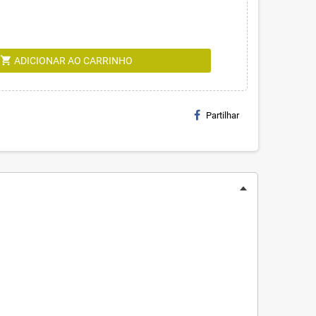
shopping_cart
ADICIONAR AO CARRINHO
Partilhar