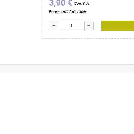
3,90 €
Com IVA
Entrega em 1-2 dias úteis
remove
add