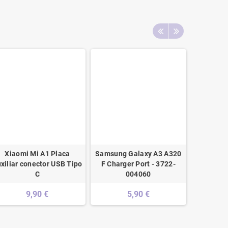
Xiaomi Mi A1 Placa
Samsung Galaxy A3 A320
Samsu
xiliar conector USB Tipo
F Charger Port - 3722-
Cha
C
004060
9,90 €
5,90 €