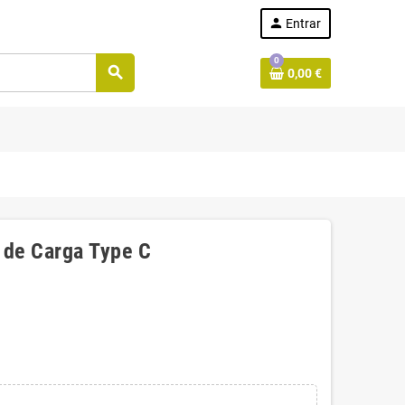
person
Entrar
0
search
0,00 €
 de Carga Type C