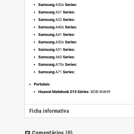
Samsung
A30s
Series:
Samsung
A31
Series:
Samsung
A32
Series:
Samsung
A40s
Series:
Samsung
A41
Series:
Samsung
A50s
Series:
Samsung
A51
Series:
Samsung
A60
Series:
Samsung
A70s
Series:
Samsung
A71
Series:
Portateis:
Huawei Matebook D15 Séries:
BOB-WAH9
Ficha informativa
Comentários
(0)
chat