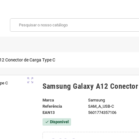
2 Conector de Carga Type C
zoom_out_map
Samsung Galaxy A12 Conector
Marca
Samsung
Referência
SAM_A_USB-C
EAN13
5601774357106
Disponível
check