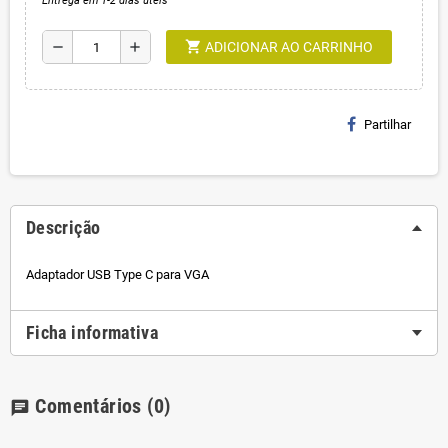
Entrega em 1-2 dias úteis
shopping_cart
remove
add
ADICIONAR AO CARRINHO
Partilhar
Descrição
Adaptador USB Type C para VGA
Ficha informativa
Comentários
(0)
chat