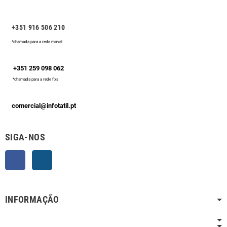
+351 916 506 210
*chamada para a rede móvel
+351 259 098 062
*chamada para a rede fixa
comercial@infotatil.pt
SIGA-NOS
Facebook
Instagram
INFORMAÇÃO