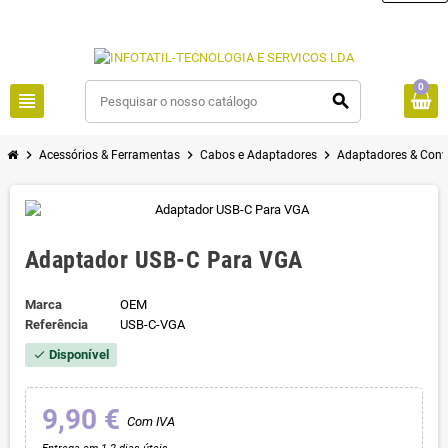
0
view_headline
search
chevron_right
chevron_right
chevron_right
Acessórios & Ferramentas
Cabos e Adaptadores
Adaptadores & Conv
Adaptador USB-C Para VGA
Marca
OEM
Referência
USB-C-VGA
Disponível
check
9,90 €
Com IVA