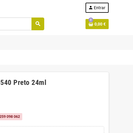
person
Entrar
0
search
0,00 €
-540 Preto 24ml
259 098 062