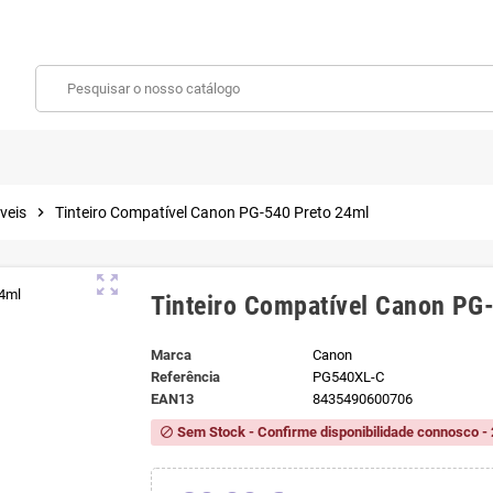
veis
chevron_right
Tinteiro Compatível Canon PG-540 Preto 24ml
zoom_out_map
Tinteiro Compatível Canon PG
Marca
Canon
Referência
PG540XL-C
EAN13
8435490600706
Sem Stock - Confirme disponibilidade connosco - 
block