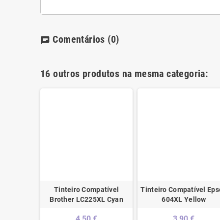
Comentários
(0)
chat
16 outros produtos na mesma categoria:
ível HP Nº
Tinteiro Compatível
Tinteiro Compatível Ep
eto
Brother LC225XL Cyan
604XL Yellow
€
4,50 €
3,90 €