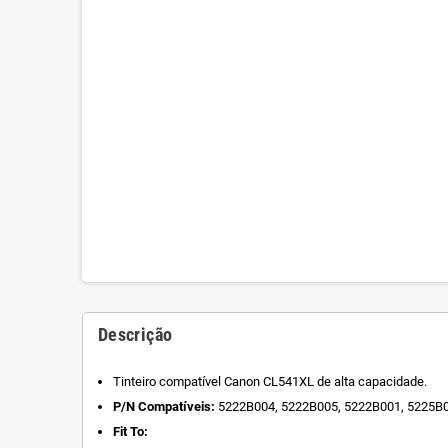
Descrição
Tinteiro compatível Canon CL541XL de alta capacidade.
P/N Compatíveis:
5222B004, 5222B005, 5222B001, 5225B0
Fit To: