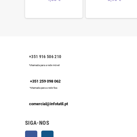
+351 916 506 210
*chamada para a rede móvel
+351 259 098 062
*chamada para a rede fixa
comercial@infotatil.pt
SIGA-NOS
Facebook
Instagram