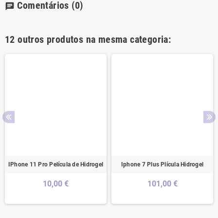
Comentários
(0)
chat
12 outros produtos na mesma categoria:
IPhone 11 Pro Película de Hidrogel
Iphone 7 Plus Plícula Hidrogel
10,00 €
101,00 €