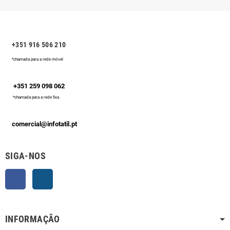
+351 916 506 210
*chamada para a rede móvel
+351 259 098 062
*chamada para a rede fixa
comercial@infotatil.pt
SIGA-NOS
Facebook
Instagram
INFORMAÇÃO