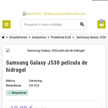
0
view_headline
search
chevron_right
chevron_right
chevron_right
chevron_right
Smartphones
Acessórios
Protetores Ecrã
Samsung Galaxy J530 pe
Samsung Galaxy J530 pelicula de
hidrogel
Marca
Samsung
Referência
CG-018
Disponível
check