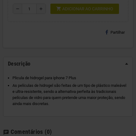
shopping_cart
remove
add
ADICIONAR AO CARRINHO
Partilhar
Descrição
Plicula de hidrogel para iphone 7 Plus
As películas de hidrogel são feitas de um tipo de plástico maleável
e ultra-resistente, sendo a alternativa perfeita às tradicionais
películas de vidro para quem pretende uma maior proteção, sendo
ainda mais discretas.
Comentários
(0)
chat