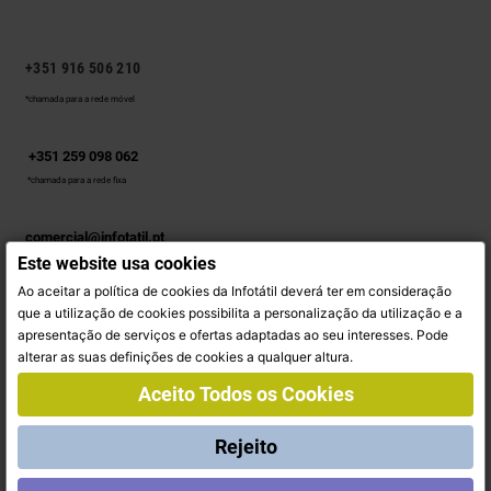
+351 916 506 210
*chamada para a rede móvel
+351 259 098 062
*chamada para a rede fixa
comercial@infotatil.pt
Este website usa cookies
Ao aceitar a política de cookies da Infotátil deverá ter em consideração
SIGA-NOS
que a utilização de cookies possibilita a personalização da utilização e a
apresentação de serviços e ofertas adaptadas ao seu interesses. Pode
Facebook
Instagram
alterar as suas definições de cookies a qualquer altura.
Aceito Todos os Cookies
INFORMAÇÃO
Rejeito