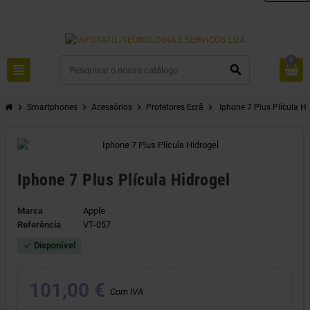
0
view_headline
search
chevron_right
chevron_right
chevron_right
chevron_right
Smartphones
Acessórios
Protetores Ecrã
Iphone 7 Plus Plícula Hi
Iphone 7 Plus Plícula Hidrogel
Marca
Apple
Referência
VT-057
Disponível
check
101,00 €
Com IVA