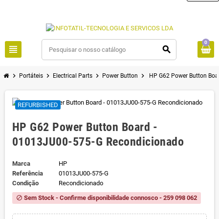
0
view_headline
search
chevron_right
chevron_right
chevron_right
chevron_right
Portáteis
Electrical Parts
Power Button
HP G62 Power Button Boa
REFURBISHED
HP G62 Power Button Board -
01013JU00-575-G Recondicionado
Marca
HP
Referência
01013JU00-575-G
Condição
Recondicionado
Sem Stock - Confirme disponibilidade connosco - 259 098 062
block