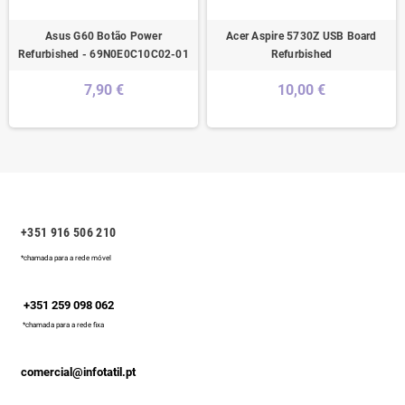
Asus G60 Botão Power
Acer Aspire 5730Z USB Board
Refurbished - 69N0E0C10C02-01
Refurbished
7,90 €
10,00 €
+351 916 506 210
*chamada para a rede móvel
+351 259 098 062
*chamada para a rede fixa
comercial@infotatil.pt