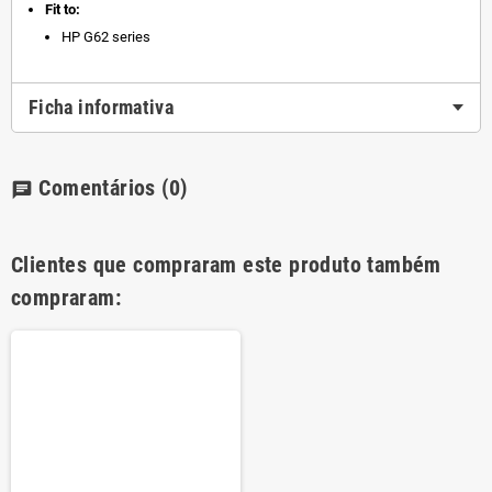
Fit to:
HP G62 series
Ficha informativa
Comentários
(0)
chat
Clientes que compraram este produto também
compraram: