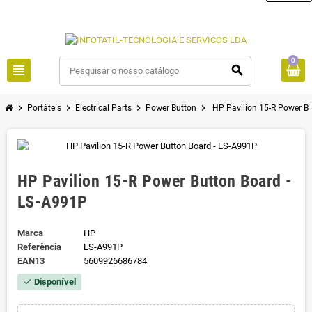
0
view_headline
search
chevron_right
chevron_right
chevron_right
chevron_right
Portáteis
Electrical Parts
Power Button
HP Pavilion 15-R Power B
HP Pavilion 15-R Power Button Board -
LS-A991P
Marca
HP
Referência
LS-A991P
EAN13
5609926686784
Disponível
check