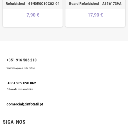
Refurbished - 69N0E0C10C02-01
Board Refurbished - A1561739A
7,90 €
17,90 €
+351 916 506 210
*chamada para a rede móvel
+351 259 098 062
*chamada para a rede fixa
comercial@infotatil.pt
SIGA-NOS