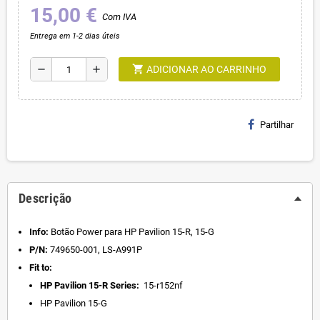
15,00 €
Com IVA
Entrega em 1-2 dias úteis
shopping_cart
remove
add
ADICIONAR AO CARRINHO
Partilhar
Descrição
Info:
Botão Power para HP Pavilion 15-R, 15-G
P/N:
749650-001, LS-A991P
Fit to:
HP Pavilion 15-R Series:
15-r152nf
HP Pavilion 15-G