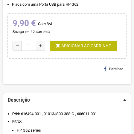
Placa com uma Porta USB para HP G62
9,90 €
Com IVA
Entrega em 1-2 dias úteis
shopping_cart
remove
add
ADICIONAR AO CARRINHO
Partilhar
Descrição
P/N:
616494-001 , 01013JS00-388-G , 606011-001
Fit to:
HP G62 series