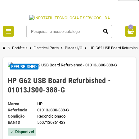
0
view_headline
search
chevron_right
chevron_right
chevron_right
chevron_right
Portáteis
Electrical Parts
Placas I/O
HP G62 USB Board Refurbish
REFURBISHED
HP G62 USB Board Refurbished -
01013JS00-388-G
Marca
HP
Referência
01013JS00-388-G
Condição
Recondicionado
EAN13
5607130861423
Disponível
check