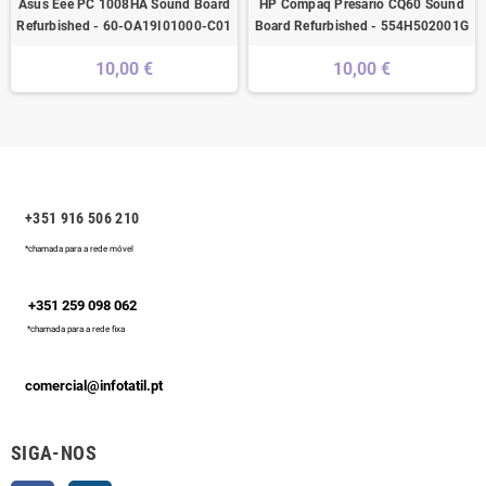
Asus Eee PC 1008HA Sound Board
HP Compaq Presario CQ60 Sound
Refurbished - 60-OA19I01000-C01
Board Refurbished - 554H502001G
10,00 €
10,00 €
+351 916 506 210
*chamada para a rede móvel
+351 259 098 062
*chamada para a rede fixa
comercial@infotatil.pt
SIGA-NOS