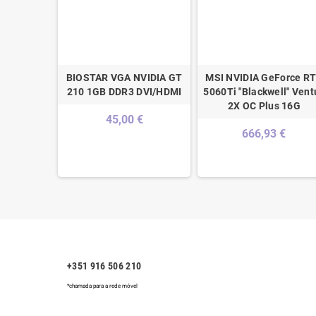
orce RTX
BIOSTAR VGA NVIDIA GT
MSI NVIDIA GeForce R
tion 16GB
210 1GB DDR3 DVI/HDMI
5060Ti "Blackwell" Vent
2X OC Plus 16G
 €
45,00 €
666,93 €
+351 916 506 210
*chamada para a rede móvel