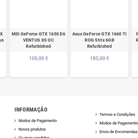
TX
MSI GeForce GTX 1650 D6
Asus GeForce GTX 1660 Ti
us
VENTUS XS OC
ROG Strix 6GB
Refurbished
Refurbished
100,00 €
185,00 €
INFORMAÇÃO
Termos e Condições
Modos de Pagamento
Modos de Pagamento
Novos produtos
Envio de Encomendas 
Os mais vendidos