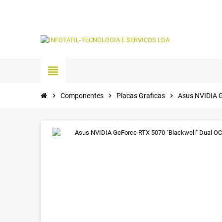
view_headline
chevron_right
Componentes
chevron_right
Placas Graficas
chevron_right
Asus NVIDIA 