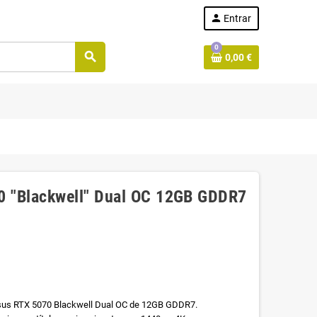
person
Entrar
0
search
0,00 €
0 "Blackwell" Dual OC 12GB GDDR7
 Asus RTX 5070 Blackwell Dual OC de 12GB GDDR7.