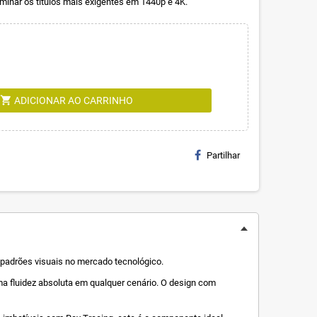
inar os títulos mais exigentes em 1440p e 4K.
shopping_cart
ADICIONAR AO CARRINHO
Partilhar
 padrões visuais no mercado tecnológico.
a fluidez absoluta em qualquer cenário. O design com