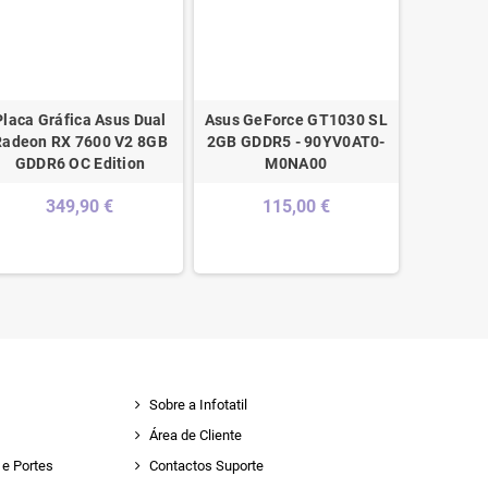
Placa Gráfica Asus Dual
Asus GeForce GT1030 SL
Placa Grá
Radeon RX 7600 V2 8GB
2GB GDDR5 - 90YV0AT0-
GeForc
GDDR6 OC Edition
M0NA00
"Blackwel
GDD
349,90 €
115,00 €
90YV0
9
Sobre a Infotatil
Área de Cliente
e Portes
Contactos Suporte