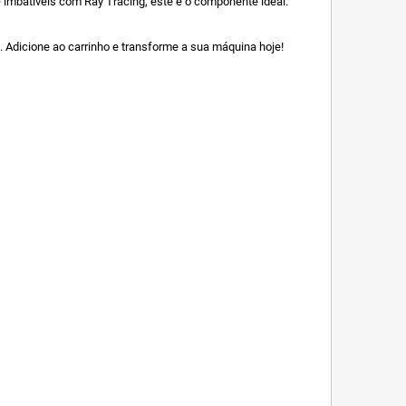
e
imbatíveis com Ray Tracing, este é o componente ideal.
. Adicione ao carrinho e transforme a sua máquina hoje!