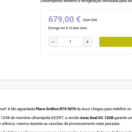
Desempenho extremo e refrigeração otimizada para dom
679,00 €
Com IVA
Entrega em 5-10 dias úteis
remove
add
onal? A tão aguardada
Placa Gráfica RTX 5070
da Asus chegou para redefinir os
e 12GB de memória ultrarrápida GDDR7, a versão
Asus Dual OC 12GB
garante um
 e silêncio, mesmo durante as sessões de processamento mais pesadas.