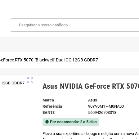
GeForce RTX 5070 "Blackwell" Dual OC 12GB GDDR7
zoom_out_map
Asus NVIDIA GeForce RTX 507
Marca
Asus
Referência
90YV0M17-M0NA00
EAN13
5609426703318
Por encomenda: 2 a 5 dias
new_releases
Eleve a sua experiência de jogo e edição com a nova