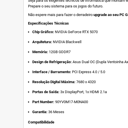
Seja para os exigentes técnicos de informática que montam 
Prepare o seu sistema para os jogos do futuro.
Não espere mais para fazer o derradeiro
upgrade ao seu PC 
Especificações Técnicas
Chip Gráfico:
NVIDIA GeForce RTX 5070
Arquitetura:
NVIDIA Blackwell
Memória:
12GB GDDR7
Design de Refrigeração:
Asus Dual OC (Dupla Ventoinha Ax
Interface / Barramento:
PCI Express 4.0 / 5.0
Resolução Digital Máxima:
7680 x 4320
Portas de Saída:
3x DisplayPort, 1x HDMI 2.1a
Part Number:
90YV0M17-M0NA00
Garantia:
36 Meses
Compatibilidade