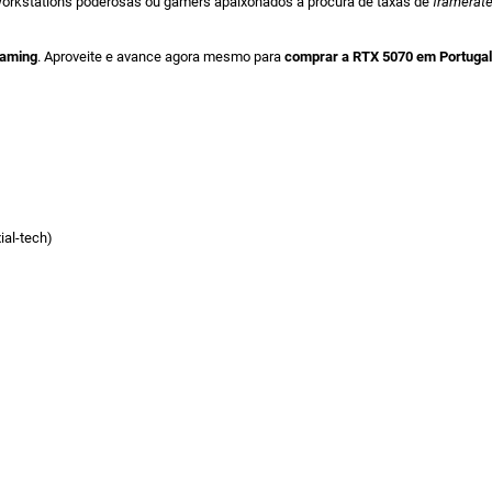
workstations poderosas ou gamers apaixonados à procura de taxas de
framerat
Gaming
. Aproveite e avance agora mesmo para
comprar a RTX 5070 em Portugal
ial-tech)