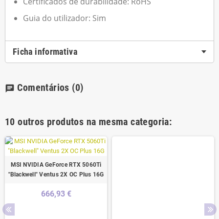
Certificados de durabilidade: RoHS
Guia do utilizador: Sim
Ficha informativa
Comentários
(0)
chat
10 outros produtos na mesma categoria:
MSI NVIDIA GeForce RTX 5060Ti
"Blackwell" Ventus 2X OC Plus 16G
666,93 €