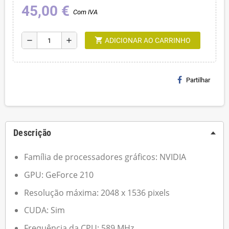
45,00 €
Com IVA
shopping_cart
remove
add
ADICIONAR AO CARRINHO
Partilhar
Descrição
Família de processadores gráficos: NVIDIA
GPU: GeForce 210
Resolução máxima: 2048 x 1536 pixels
CUDA: Sim
Frequência da CPU: 589 MHz