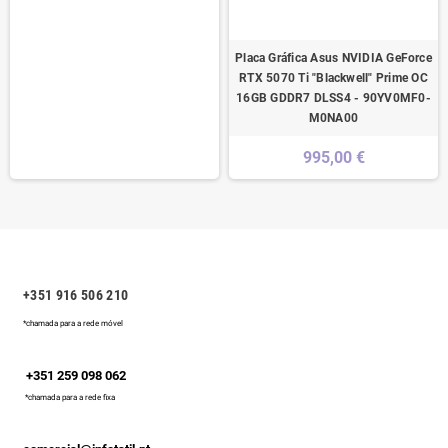
Placa Gráfica Asus NVIDIA GeForce
RTX 5070 Ti "Blackwell" Prime OC
16GB GDDR7 DLSS4 - 90YV0MF0-
M0NA00
995,00 €
+351 916 506 210
*chamada para a rede móvel
+351 259 098 062
*chamada para a rede fixa