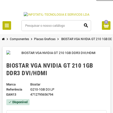
0
view_headline
search
chevron_right
chevron_right
chevron_right
Componentes
Placas Graficas
BIOSTAR VGA NVIDIA GT 210 1GB DD
BIOSTAR VGA NVIDIA GT 210 1GB
DDR3 DVI/HDMI
Marca
Biostar
Referência
G210-1GB D3 LP
EAN13
4712795656794
Disponível
check