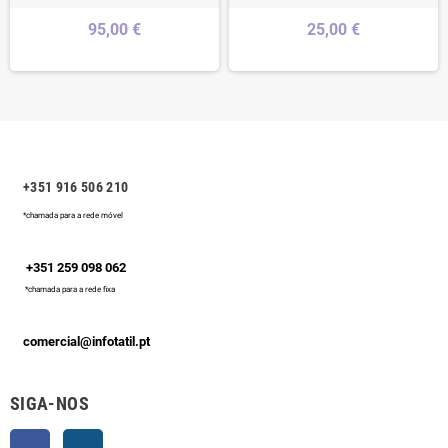
95,00 €
25,00 €
+351 916 506 210
*chamada para a rede móvel
+351 259 098 062
*chamada para a rede fixa
comercial@infotatil.pt
SIGA-NOS
Facebook
Instagram