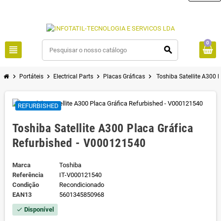
0
view_headline
search
chevron_right
chevron_right
chevron_right
chevron_right
Portáteis
Electrical Parts
Placas Gráficas
Toshiba Satellite A300 
REFURBISHED
Toshiba Satellite A300 Placa Gráfica
Refurbished - V000121540
Marca
Toshiba
Referência
IT-V000121540
Condição
Recondicionado
EAN13
5601345850968
Disponível
check