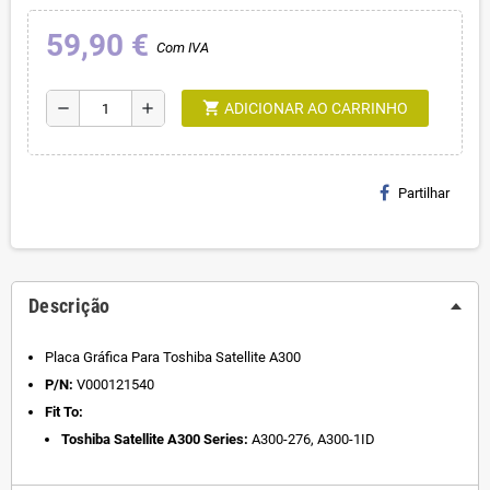
59,90 €
Com IVA
shopping_cart
remove
add
ADICIONAR AO CARRINHO
Partilhar
Descrição
Placa Gráfica Para Toshiba Satellite A300
P/N:
V000121540
Fit To:
Toshiba Satellite A300 Series:
A300-276, A300-1ID