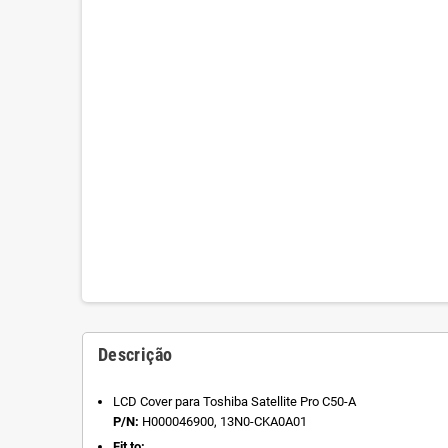
Descrição
LCD Cover para Toshiba Satellite Pro C50-A
P/N:
H000046900, 13N0-CKA0A01
Fit to: