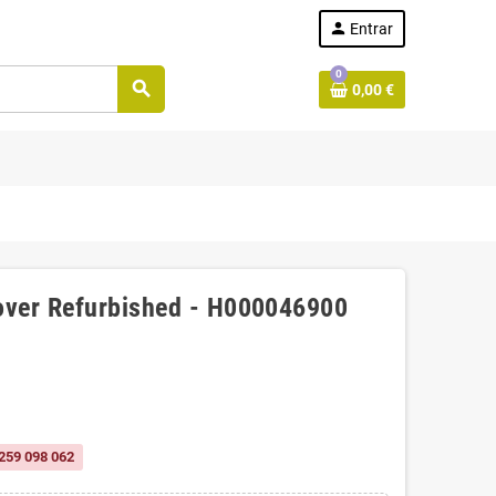
person
Entrar
0
search
0,00 €
Cover Refurbished - H000046900
259 098 062