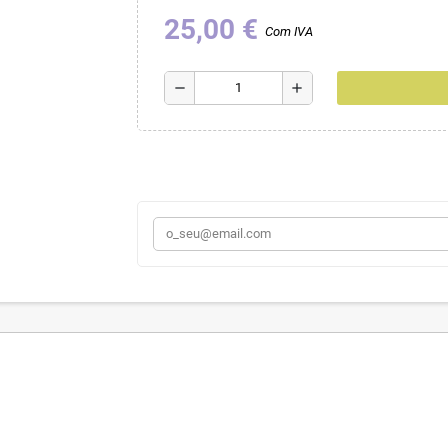
25,00 €
Com IVA
remove
add