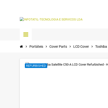
view_headline
chevron_right
Portáteis
chevron_right
Cover Parts
chevron_right
LCD Cover
chevron_right
Toshiba 
REFURBISHED