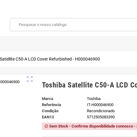
Satellite C50-A LCD Cover Refurbished - H000046900
zoom_out_map
Toshiba Satellite C50-A LCD 
Marca
Toshiba
Referência
IT-H000046900
Condição
Recondicionado
EAN13
5712505083390
Sem Stock - Confirme disponibilidade connosco - 
block