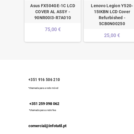
13-AY LCD
Asus FX504GE-1C LCD
Lenovo Legion Y520-
94498-001
COVER AL ASSY -
15IKBN LCD Cover
90NR00I3-R7A010
Refurbished -
€
5CB0N00250
75,00 €
25,00 €
+351 916 506 210
*chamada para a rede móvel
+351 259 098 062
*chamada para a rede fixa
comercial@infotatil.pt