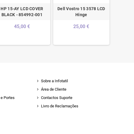
HP 15-AY LCD COVER
Dell Vostro 15 3578 LCD
Toshiba 
BLACK - 854992-001
Hinge
LCD 
A0
45,00 €
25,00 €
Sobre a Infotatil
Área de Cliente
e Portes
Contactos Suporte
Livro de Reclamações