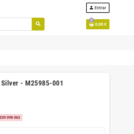
person
Entrar
0
search
0,00 €
 Silver - M25985-001
259 098 062