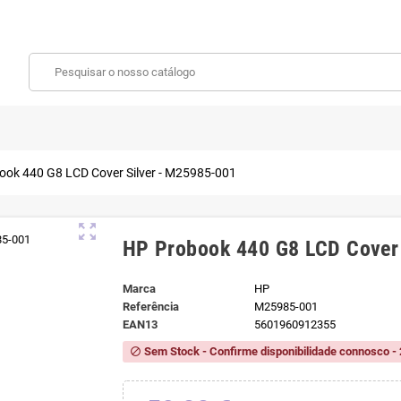
ook 440 G8 LCD Cover Silver - M25985-001
zoom_out_map
HP Probook 440 G8 LCD Cover
Marca
HP
Referência
M25985-001
EAN13
5601960912355
Sem Stock - Confirme disponibilidade connosco - 
block