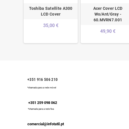
 SILVER -
Toshiba Satellite A300
Acer Cover LCD
.001
LCD Cover
Wo/Ant/Gray -
60.MVRN7.001
€
35,00 €
49,90 €
+351 916 506 210
*chamada para a rede móvel
+351 259 098 062
*chamada para a rede fixa
comercial@infotatil.pt