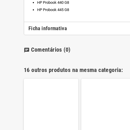
HP Probook 440 G8
HP Probook 445 G8
Ficha informativa
Comentários
(0)
chat
16 outros produtos na mesma categoria: