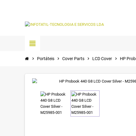
view_headline
chevron_right
Portáteis
chevron_right
Cover Parts
chevron_right
LCD Cover
chevron_right
HP Prob