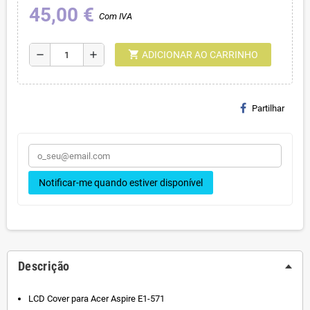
45,00 €
Com IVA
shopping_cart
remove
add
ADICIONAR AO CARRINHO
Partilhar
Notificar-me quando estiver disponível
Descrição
LCD Cover para Acer Aspire E1-571