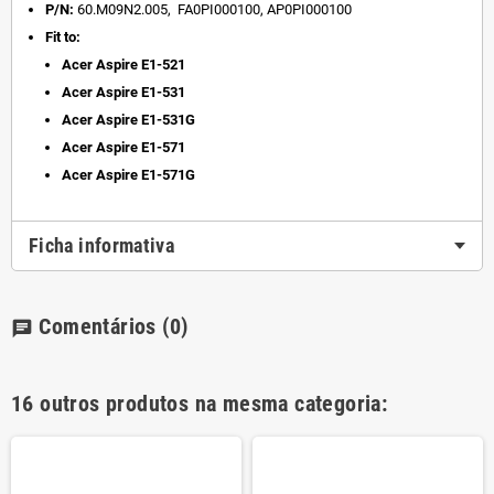
P/N:
60.M09N2.005, FA0PI000100, AP0PI000100
Fit to:
Acer Aspire
E1-521
Acer Aspire
E1-531
Acer Aspire
E1-531G
Acer Aspire
E1-571
Acer Aspire
E1-571G
Ficha informativa
Comentários
(0)
chat
16 outros produtos na mesma categoria: