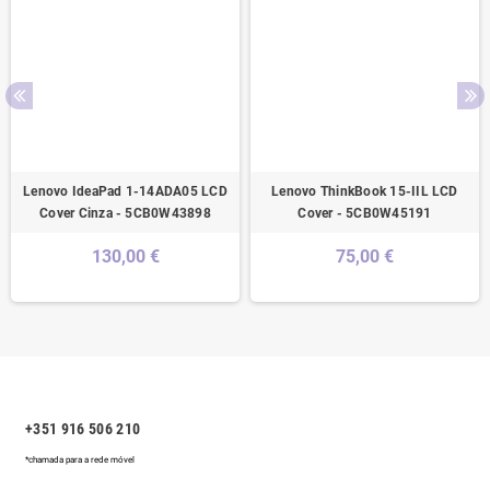
Lenovo IdeaPad 1-14ADA05 LCD
Lenovo ThinkBook 15-IIL LCD
Cover Cinza - 5CB0W43898
Cover - 5CB0W45191
130,00 €
75,00 €
+351 916 506 210
*chamada para a rede móvel