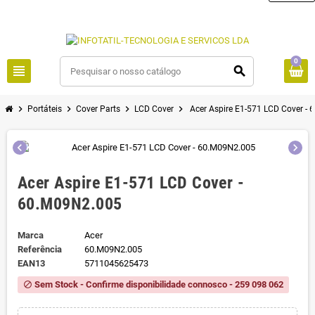
0
view_headline
search
chevron_right
chevron_right
chevron_right
chevron_right
Portáteis
Cover Parts
LCD Cover
Acer Aspire E1-571 LCD Cover -
chevron_left
chevron_right
Acer Aspire E1-571 LCD Cover -
60.M09N2.005
Marca
Acer
Referência
60.M09N2.005
EAN13
5711045625473
Sem Stock - Confirme disponibilidade connosco - 259 098 062
block