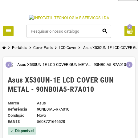
0
view_headline
search
chevron_right
chevron_right
chevron_right
chevron_right
Portáteis
Cover Parts
LCD Cover
Asus X530UN-1E LCD COVER GU
chevron_left
chevron_right
Asus X530UN-1E LCD COVER GUN
METAL - 90NB0IA5-R7A010
Marca
Asus
Referência
90NB0IA5-R7A010
Condição
Novo
EAN13
5608721646528
Disponível
check