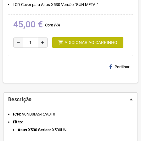
LCD Cover para Asus X530 Versão "GUN METAL"
45,00 €
Com IVA
shopping_cart
remove
add
ADICIONAR AO CARRINHO
Partilhar
Descrição
P/N:
90NB0IA5-R7A010
Fit to:
Asus X530 Series:
X530UN