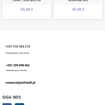
Cover - 5CB1B02743
60.M09N2.005
65,00 €
45,00 €
+351 916 506 210
*chamada para a rede móvel
+351 259 098 062
*chamada para a rede fixa
comercial@infotatil.pt
SIGA-NOS