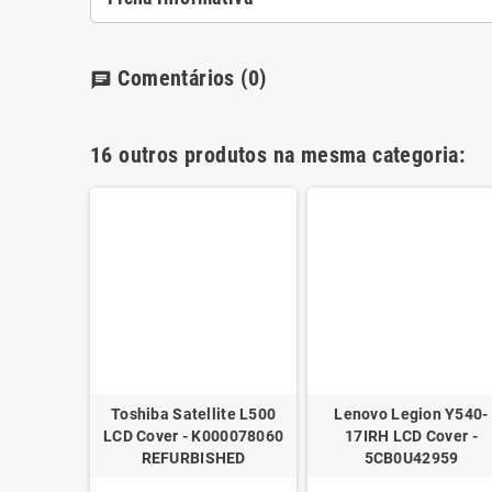
Comentários
(0)
chat
16 outros produtos na mesma categoria:
n Y520-
Toshiba Satellite L500
Lenovo Legion Y540-
over -
LCD Cover - K000078060
17IRH LCD Cover -
250
REFURBISHED
5CB0U42959