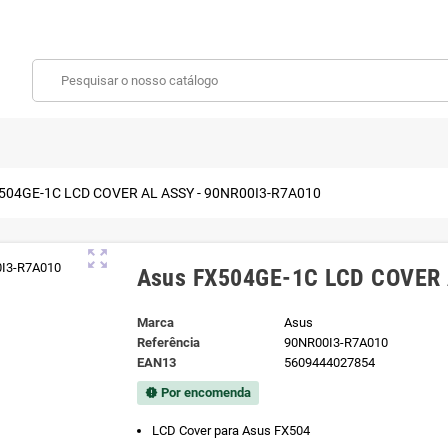
504GE-1C LCD COVER AL ASSY - 90NR00I3-R7A010
zoom_out_map
Asus FX504GE-1C LCD COVER 
Marca
Asus
Referência
90NR00I3-R7A010
EAN13
5609444027854
Por encomenda
new_releases
LCD Cover para Asus FX504