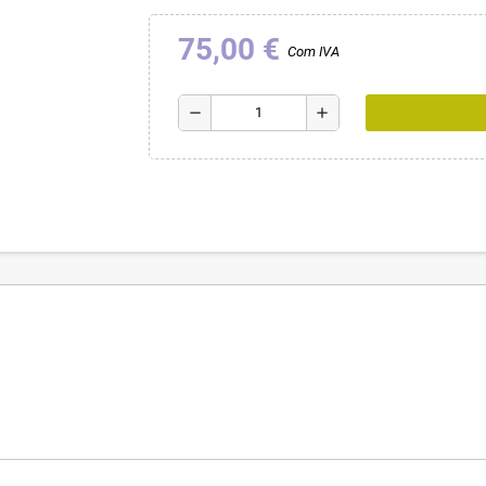
75,00 €
Com IVA
remove
add