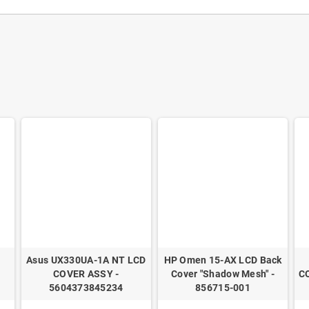
Asus UX330UA-1A NT LCD
HP Omen 15-AX LCD Back
COVER ASSY -
Cover "Shadow Mesh" -
C
5604373845234
856715-001