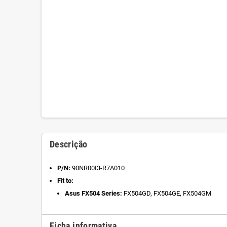
Descrição
P/N:
90NR00I3-R7A010
Fit to:
Asus FX504 Series:
FX504GD, FX504GE, FX504GM
Ficha informativa