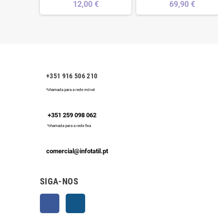
€
12,00 €
69,90 €
+351 916 506 210
*chamada para a rede móvel
+351 259 098 062
*chamada para a rede fixa
comercial@infotatil.pt
SIGA-NOS
Facebook
Instagram