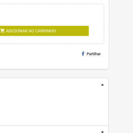
shopping_cart
ADICIONAR AO CARRINHO
Partilhar