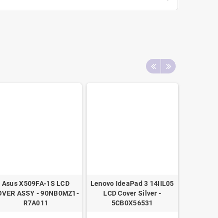
Asus X509FA-1S LCD
Lenovo IdeaPad 3 14IIL05
Toshiba
OVER ASSY - 90NB0MZ1-
LCD Cover Silver -
LCD Cove
R7A011
5CB0X56531
K0