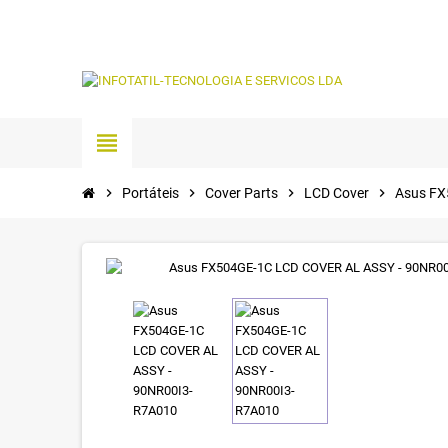
view_headline
chevron_right
Portáteis
chevron_right
Cover Parts
chevron_right
LCD Cover
chevron_right
Asus FX