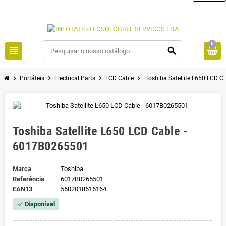
0
view_headline
search
chevron_right
chevron_right
chevron_right
chevron_right
Portáteis
Electrical Parts
LCD Cable
Toshiba Satellite L650 LCD 
Toshiba Satellite L650 LCD Cable -
6017B0265501
Marca
Toshiba
Referência
6017B0265501
EAN13
5602018616164
Disponível
check