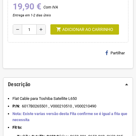
19,90 €
Com IVA
Entrega em 1-2 dias úteis
shopping_cart
remove
add
ADICIONAR AO CARRINHO
Partilhar
Descrição
Flat Cable para Toshiba Satellite L650
P/N
: 6017B0265501 , V000210510 , V000210490
Nota: Existe varias versão desta Fita confirme se é igual a fita que
necessita
Fit to: