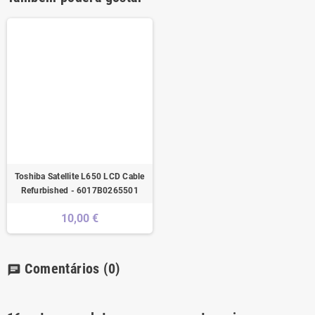
Toshiba Satellite L650 LCD Cable
Refurbished - 6017B0265501
10,00 €
Comentários
(0)
chat