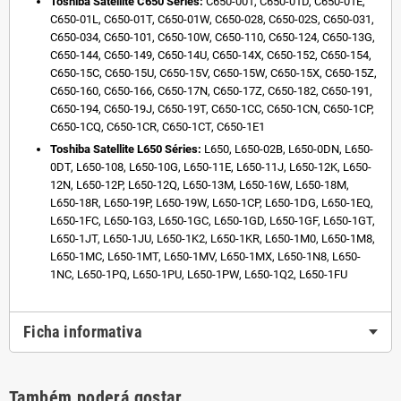
Toshiba Satellite C650 Séries:
C650-001, C650-01D, C650-01E,
C650-01L, C650-01T, C650-01W, C650-028, C650-02S, C650-031,
C650-034, C650-101, C650-10W, C650-110, C650-124, C650-13G,
C650-144, C650-149, C650-14U, C650-14X, C650-152, C650-154,
C650-15C, C650-15U, C650-15V, C650-15W, C650-15X, C650-15Z,
C650-160, C650-166, C650-17N, C650-17Z, C650-182, C650-191,
C650-194, C650-19J, C650-19T, C650-1CC, C650-1CN, C650-1CP,
C650-1CQ, C650-1CR, C650-1CT, C650-1E1
Toshiba Satellite L650 Séries:
L650, L650-02B, L650-0DN, L650-
0DT, L650-108, L650-10G, L650-11E, L650-11J, L650-12K, L650-
12N, L650-12P, L650-12Q, L650-13M, L650-16W, L650-18M,
L650-18R, L650-19P, L650-19W, L650-1CP, L650-1DG, L650-1EQ,
L650-1FC, L650-1G3, L650-1GC, L650-1GD, L650-1GF, L650-1GT,
L650-1JT, L650-1JU, L650-1K2, L650-1KR, L650-1M0, L650-1M8,
L650-1MC, L650-1MT, L650-1MV, L650-1MX, L650-1N8, L650-
1NC, L650-1PQ, L650-1PU, L650-1PW, L650-1Q2, L650-1FU
Ficha informativa
Também poderá gostar