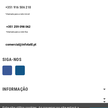
+351 916 506 210
*chamada para a rede móvel
+351 259 098 062
*chamada para a rede fixa
comercial@infotatil.pt
SIGA-NOS
Facebook
Instagram
INFORMAÇÃO
Este site utiliza cookies. Ao navegar no site estará a