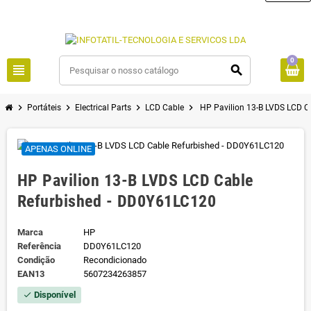
0
view_headline
search
chevron_right
chevron_right
chevron_right
chevron_right
Portáteis
Electrical Parts
LCD Cable
HP Pavilion 13-B LVDS LCD C
APENAS ONLINE
HP Pavilion 13-B LVDS LCD Cable
Refurbished - DD0Y61LC120
Marca
HP
Referência
DD0Y61LC120
Condição
Recondicionado
EAN13
5607234263857
Disponível
check