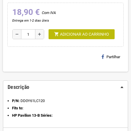
18,90 €
Com IVA
Entrega em 1-2 dias úteis
shopping_cart
remove
add
ADICIONAR AO CARRINHO
Partilhar
Descrição
P/N:
DD0Y61LC120
Fits to:
HP Pavilion 13-B Séries: