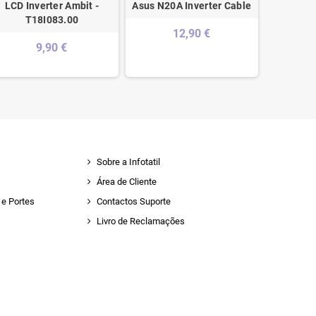
LCD Inverter Ambit -
Asus N20A Inverter Cable
Sony Va
T18I083.00
Invert
12,90 €
9,90 €
Sobre a Infotatil
Área de Cliente
e Portes
Contactos Suporte
Livro de Reclamações