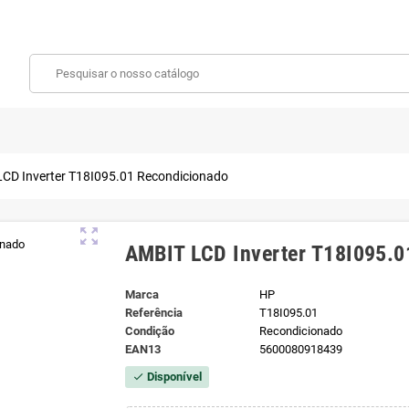
CD Inverter T18I095.01 Recondicionado
zoom_out_map
AMBIT LCD Inverter T18I095.0
Marca
HP
Referência
T18I095.01
Condição
Recondicionado
EAN13
5600080918439
Disponível
check