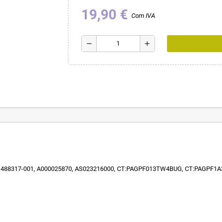
19,90 €
Com IVA
remove
add
 488317-001, A000025870, AS023216000, CT:PAGPF013TW4BUG, CT:PAGPF1A