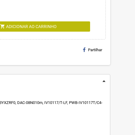
shopping_cart
ADICIONAR AO CARRINHO
Partilhar
3YXZRF0, DAC-08N010m, IV10117/T-LF, PWB-IV10117T/C4-