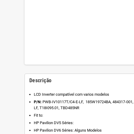
Descrição
LCD Inverter compatível com varios modelos
P/N:
PWB-IV10117T/C4-E-LF, 185W19724BA, 484317-001,
LF, T18I095.01, TBD485NR
Fit to:
HP Pavilion DV5 Séries:
HP Pavilion DV6 Séries: Alguns Modelos