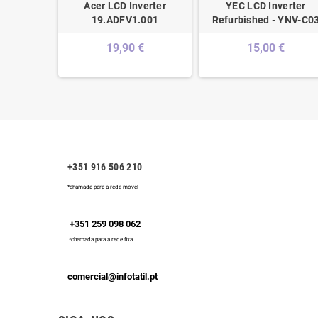
Inverter
Acer LCD Inverter
YEC LCD Inverter
ed -
19.ADFV1.001
Refurbished - YNV-C0
010Q
19,90 €
15,00 €
€
+351 916 506 210
*chamada para a rede móvel
+351 259 098 062
*chamada para a rede fixa
comercial@infotatil.pt