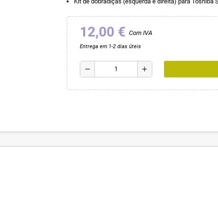
Kit de dobradiças (esquerda e direita) para Toshiba S
12,00 €
Com IVA
Entrega em 1-2 dias úteis
remove
add