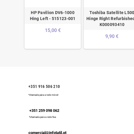
e Left -
HP Pavilion DV6-1000
Toshiba Satellite L50
L
Hing Left - 515123-001
Hinge Right Refurbished
K000093410
15,00 €
9,90 €
+351 916 506 210
*chamada para a rede móvel
+351 259 098 062
*chamada para a rede fixa
comercial@infotatil.pt