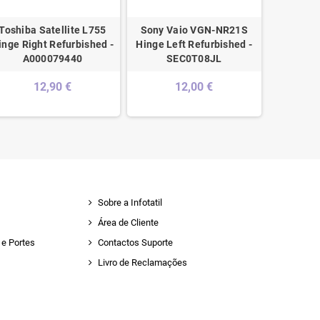
Toshiba Satellite L755
Sony Vaio VGN-NR21S
Asus 
inge Right Refurbished -
Hinge Left Refurbished -
Ref
A000079440
SEC0T08JL
13GN
12,90 €
12,00 €
Sobre a Infotatil
Área de Cliente
e Portes
Contactos Suporte
Livro de Reclamações