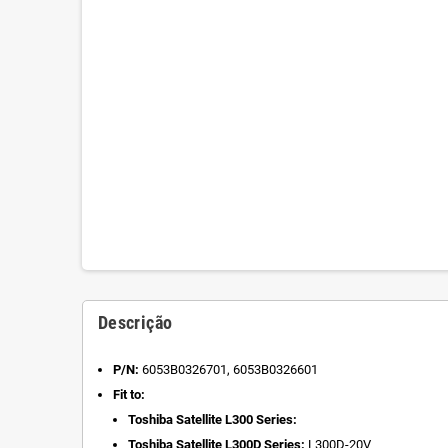
Descrição
P/N:
6053B0326701, 6053B0326601
Fit to:
Toshiba Satellite L300 Series:
Toshiba Satellite L300D Series:
L300D-20V