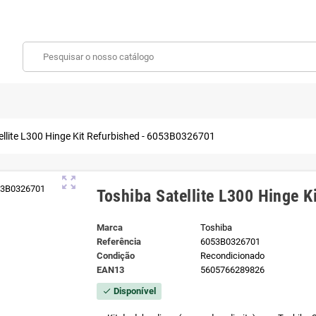
ellite L300 Hinge Kit Refurbished - 6053B0326701
zoom_out_map
Toshiba Satellite L300 Hinge 
Marca
Toshiba
Referência
6053B0326701
Condição
Recondicionado
EAN13
5605766289826
Disponível
check