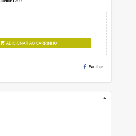
atellite L300
shopping_cart
ADICIONAR AO CARRINHO
Partilhar