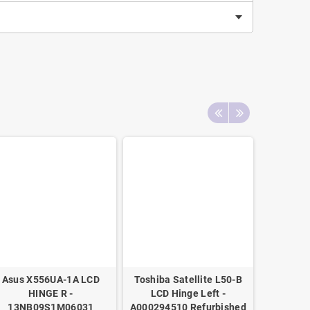
Asus X556UA-1A LCD
Toshiba Satellite L50-B
HP Disp
HINGE R -
LCD Hinge Left -
92
13NB09S1M06031
A000294510 Refurbished