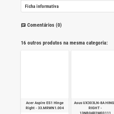
Ficha informativa
Comentários
(0)
chat
16 outros produtos na mesma categoria:
1B Hinge
Acer Aspire ES1 Hinge
Asus UX303LN-8A HIN
22M02011
Right - 33.MRWN1.004
RIGHT -
13NB04R2M03111