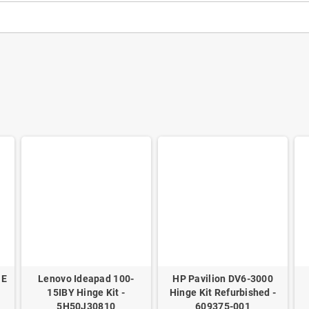
GE
Lenovo Ideapad 100-
HP Pavilion DV6-3000
15IBY Hinge Kit -
Hinge Kit Refurbished -
5H50J30810
609375-001