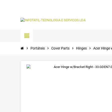
view_headline
chevron_right
Portáteis
chevron_right
Cover Parts
chevron_right
Hinges
chevron_right
Acer Hinge 