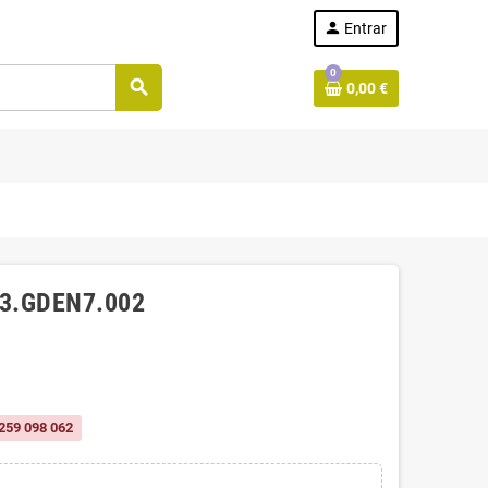
person
Entrar
0
search
0,00 €
 33.GDEN7.002
259 098 062