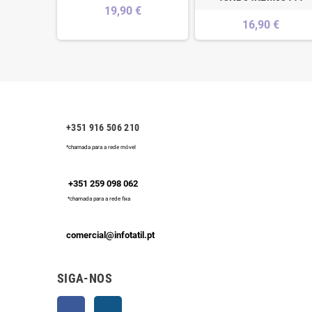
€
19,90 €
16,90 €
+351 916 506 210
*chamada para a rede móvel
+351 259 098 062
*chamada para a rede fixa
comercial@infotatil.pt
SIGA-NOS
Facebook
Instagram