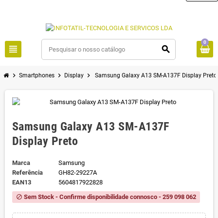
0
view_headline
search
chevron_right
chevron_right
chevron_right
Smartphones
Display
Samsung Galaxy A13 SM-A137F Display Preto
Samsung Galaxy A13 SM-A137F
Display Preto
Marca
Samsung
Referência
GH82-29227A
EAN13
5604817922828
Sem Stock - Confirme disponibilidade connosco - 259 098 062
block