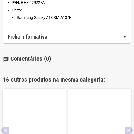
P/N:
GH82-29227A
Fit to:
Samsung Galaxy A13 SM-A137F
Ficha informativa
Comentários
(0)
chat
16 outros produtos na mesma categoria: