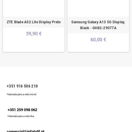
ZTE Blade A52 Lite Display Preto
Samsung Galaxy A13 5G Display,
Black - GH82-29077A
39,90 €
60,00 €
+351 916 506 210
*chamada para a rede móvel
+351 259 098 062
*chamada para a rede fixa
comercial@infotatil.pt