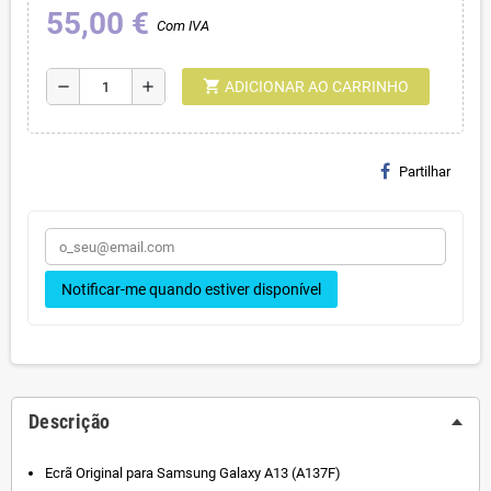
55,00 €
Com IVA
shopping_cart
remove
add
ADICIONAR AO CARRINHO
Partilhar
Notificar-me quando estiver disponível
Descrição
Ecrã Original para Samsung Galaxy A13 (A137F)