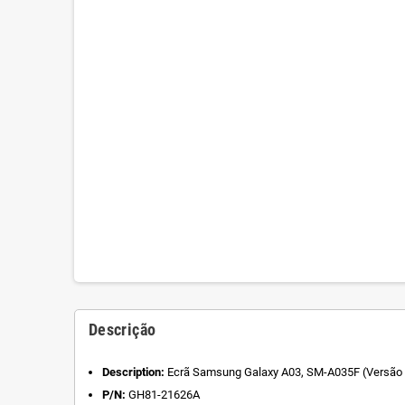
Descrição
Description:
Ecrã Samsung Galaxy A03, SM-A035F (Versão 
P/N:
GH81-21626A