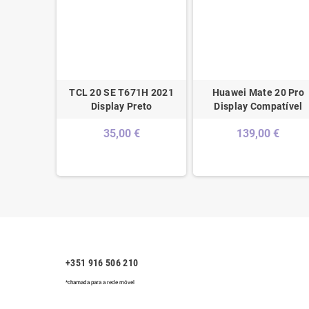
e Display
TCL 20 SE T671H 2021
Huawei Mate 20 Pro
o
Display Preto
Display Compatível
€
35,00 €
139,00 €
+351 916 506 210
*chamada para a rede móvel