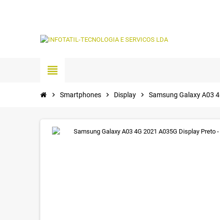
view_headline
chevron_right
Smartphones
chevron_right
Display
chevron_right
Samsung Galaxy A03 4