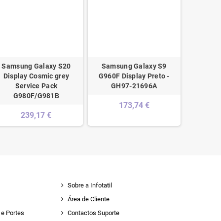
Samsung Galaxy S20
Samsung Galaxy S9
iPhone 5S
Display Cosmic grey
G960F Display Preto -
S
Service Pack
GH97-21696A
G980F/G981B
173,74 €
239,17 €
Sobre a Infotatil
Área de Cliente
e Portes
Contactos Suporte