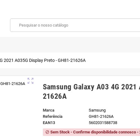
G 2021 A035G Display Preto - GH81-21626A
zoom_out_map
Samsung Galaxy A03 4G 2021 
21626A
Marca
Samsung
Referência
GH81-21626A
EAN13
5602031588738
Sem Stock - Confirme disponibilidade connosco - 
block