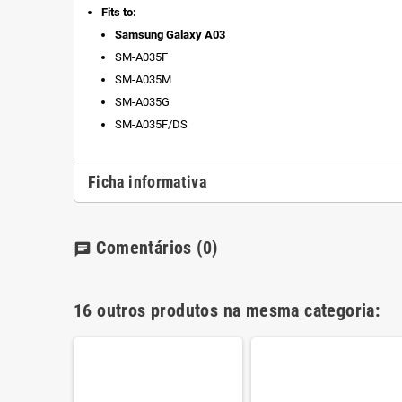
Fits to:
Samsung Galaxy A03
SM-A035F
SM-A035M
SM-A035G
SM-A035F/DS
Ficha informativa
Comentários
(0)
chat
16 outros produtos na mesma categoria: