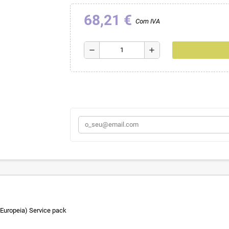
68,21 €
Com IVA
remove
add
Europeia) Service pack