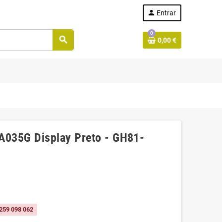
person
Entrar
0
search
0,00 €
A035G Display Preto - GH81-
259 098 062