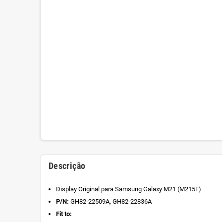
Descrição
Display Original para Samsung Galaxy M21 (M215F)
P/N:
GH82-22509A, GH82-22836A
Fit to: