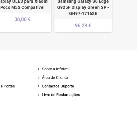
isplay OLED para Xiaomi
Samsung Galaxy S6 Edge
iPhone 5S
Poco M5S Compatível
G925F Display Green SP -
S
GH97-17162E
38,00 €
96,29 €
Sobre a Infotatil
Área de Cliente
e Portes
Contactos Suporte
Livro de Reclamações