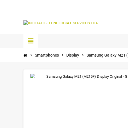
view_headline
chevron_right
Smartphones
chevron_right
Display
chevron_right
Samsung Galaxy M21 (M