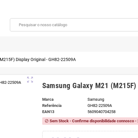
215F) Display Original - GH82-22509A
zoom_out_map
Samsung Galaxy M21 (M215F) 
Marca
Samsung
Referência
GH82-22509A
EAN13
5609040704258
Sem Stock - Confirme disponibilidade connosco - 
block