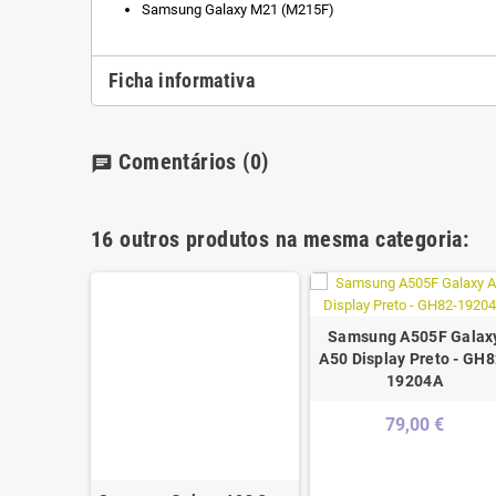
Samsung Galaxy M21 (M215F)
Ficha informativa
Comentários
(0)
chat
16 outros produtos na mesma categoria:
Samsung A505F Galax
A50 Display Preto - GH8
19204A
79,00 €