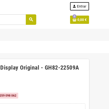
person
Entrar
0
search
0,00 €
Display Original - GH82-22509A
259 098 062