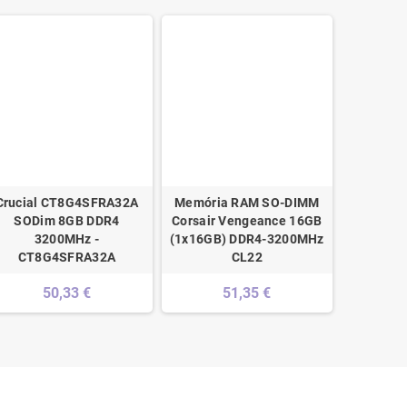
Crucial CT8G4SFRA32A
Memória RAM SO-DIMM
Memóri
SODim 8GB DDR4
Corsair Vengeance 16GB
2666M
3200MHz -
(1x16GB) DDR4-3200MHz
Re
CT8G4SFRA32A
CL22
50,33 €
51,35 €