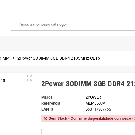
DIMM
chevron_right
2Power SODIMM 8GB DDR4 2133MHz CL15
zoom_out_map
2Power SODIMM 8GB DDR4 21
Marca
2POWER
Referência
MEM5503A
EAN13
560117307756
Sem Stock - Confirme disponibilidade connosco - 
block