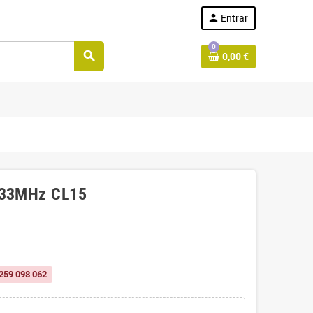
person
Entrar
0
search
0,00 €
33MHz CL15
259 098 062