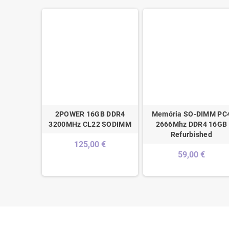
4SFS824A
2POWER 16GB DDR4
Memória SO-DIMM PC
4 2400MHz
3200MHz CL22 SODIMM
2666Mhz DDR4 16GB
S824A
Refurbished
125,00 €
€
59,00 €