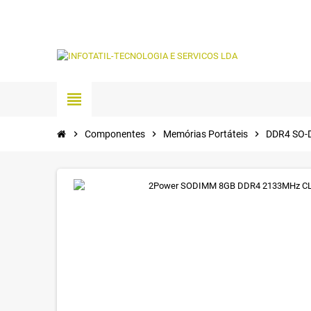
view_headline
chevron_right
Componentes
chevron_right
Memórias Portáteis
chevron_right
DDR4 SO-