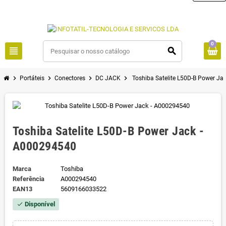
0
view_headline
search
chevron_right
chevron_right
chevron_right
chevron_right
Portáteis
Conectores
DC JACK
Toshiba Satelite L50D-B Power Ja
Toshiba Satelite L50D-B Power Jack -
A000294540
Marca
Toshiba
Referência
A000294540
EAN13
5609166033522
Disponível
check