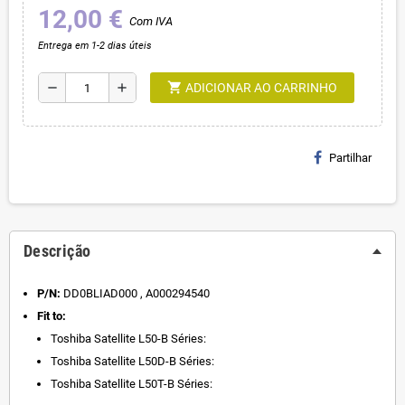
12,00 €
Com IVA
Entrega em 1-2 dias úteis
shopping_cart
remove
add
ADICIONAR AO CARRINHO
Partilhar
Descrição
P/N:
DD0BLIAD000 , A000294540
Fit to:
Toshiba Satellite L50-B Séries:
Toshiba Satellite L50D-B Séries:
Toshiba Satellite L50T-B Séries: