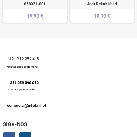
858021-001
Jack Refurbished
19,90 €
18,30 €
+351 916 506 210
*chamada para a rede móvel
+351 259 098 062
*chamada para a rede fixa
comercial@infotatil.pt
SIGA-NOS
Facebook
Instagram