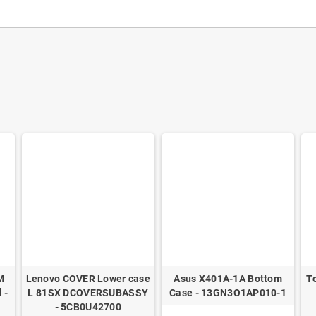
M
Lenovo COVER Lower case
Asus X401A-1A Bottom
To
 -
L 81SX DCOVERSUBASSY
Case - 13GN3O1AP010-1
- 5CB0U42700