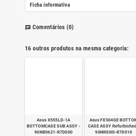
Ficha informativa
Comentários
(0)
chat
16 outros produtos na mesma categoria:
on Y520
Asus X555LD-1A
Asus FX504GE BOTTO
urbished -
BOTTOMCASE SUB ASSY -
CASE ASSY Refurbished
96
90NB0621-R7D000
90NR00I0-R7D010