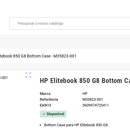
itebook 850 G8 Bottom Case - M35823-001
zoom_out_map
HP Elitebook 850 G8 Bottom 
Marca
HP
Referência
M35823-001
EAN13
5609974725411
Disponível
check
Bottom Case para HP Elitebook 850 G8