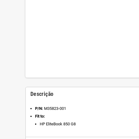
Descrição
P/N:
M35823-001
Fit to:
HP EliteBook 850 G8