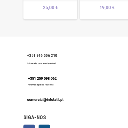
€
25,00 €
19,00 €
+351 916 506 210
*chamada para a rede móvel
+351 259 098 062
*chamada para a rede fixa
comercial@infotatil.pt
SIGA-NOS
Facebook
Instagram