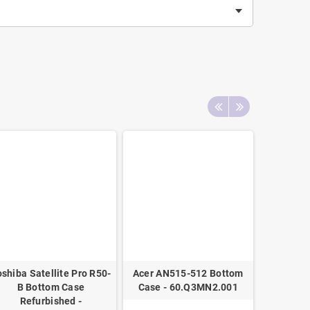
shiba Satellite Pro R50-
Acer AN515-512 Bottom
Asus
B Bottom Case
Case - 60.Q3MN2.001
BOTTOM
Refurbished -
90NB