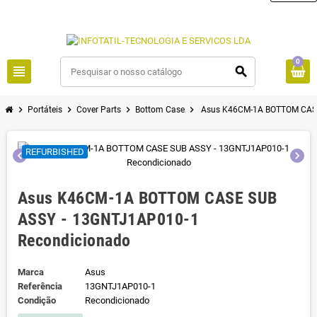
0
view_headline
search
chevron_right
chevron_right
chevron_right
chevron_right
Portáteis
Cover Parts
Bottom Case
Asus K46CM-1A BOTTOM CASE
REFURBISHED
chevron_left
chevron_right
Asus K46CM-1A BOTTOM CASE SUB
ASSY - 13GNTJ1AP010-1
Recondicionado
Marca
Asus
Referência
13GNTJ1AP010-1
Condição
Recondicionado