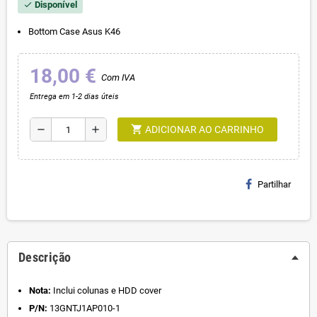
Disponível
check
Bottom Case Asus K46
18,00 €
Com IVA
Entrega em 1-2 dias úteis
shopping_cart
remove
add
ADICIONAR AO CARRINHO
Partilhar
Descrição
Nota:
Inclui colunas e HDD cover
P/N:
13GNTJ1AP010-1