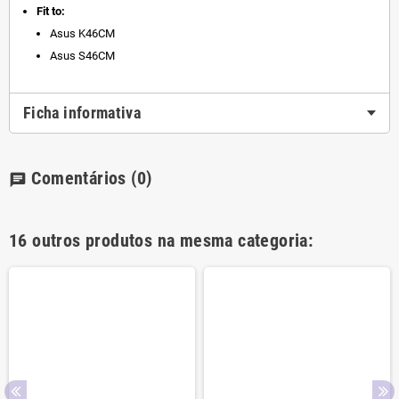
Fit to:
Asus K46CM
Asus S46CM
Ficha informativa
Comentários
(0)
chat
16 outros produtos na mesma categoria: