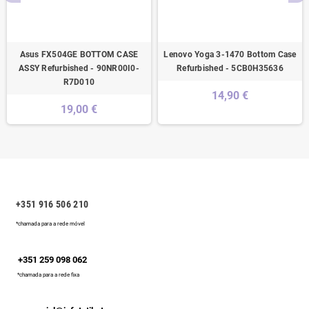
Asus FX504GE BOTTOM CASE
Lenovo Yoga 3-1470 Bottom Case
ASSY Refurbished - 90NR00I0-
Refurbished - 5CB0H35636
R7D010
14,90 €
19,00 €
+351 916 506 210
*chamada para a rede móvel
+351 259 098 062
*chamada para a rede fixa