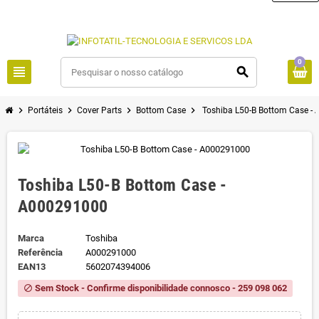
0
view_headline
search
chevron_right
chevron_right
chevron_right
chevron_right
Portáteis
Cover Parts
Bottom Case
Toshiba L50-B Bottom Case -
Toshiba L50-B Bottom Case -
A000291000
Marca
Toshiba
Referência
A000291000
EAN13
5602074394006
Sem Stock - Confirme disponibilidade connosco - 259 098 062
block