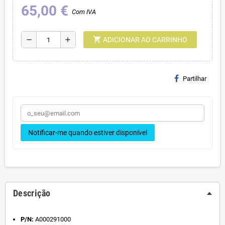
65,00 €
Com IVA
shopping_cart
remove
add
ADICIONAR AO CARRINHO
Partilhar
Notificar-me quando estiver disponível
Descrição
P/N:
A000291000