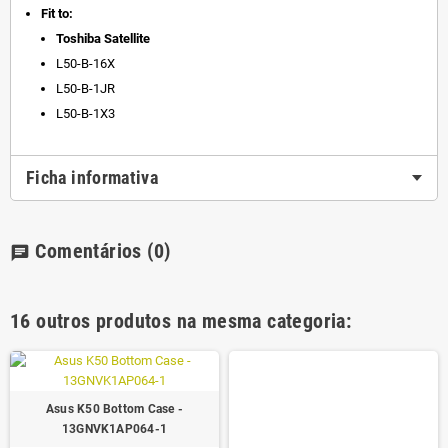
Fit to:
Toshiba Satellite
L50-B-16X
L50-B-1JR
L50-B-1X3
Ficha informativa
Comentários
(0)
chat
16 outros produtos na mesma categoria:
Asus K50 Bottom Case -
13GNVK1AP064-1