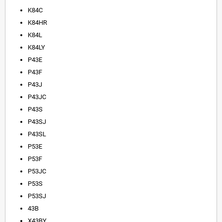
K84C
K84HR
K84L
K84LY
P43E
P43F
P43J
P43JC
P43S
P43SJ
P43SL
P53E
P53F
P53JC
P53S
P53SJ
43B
X43BY