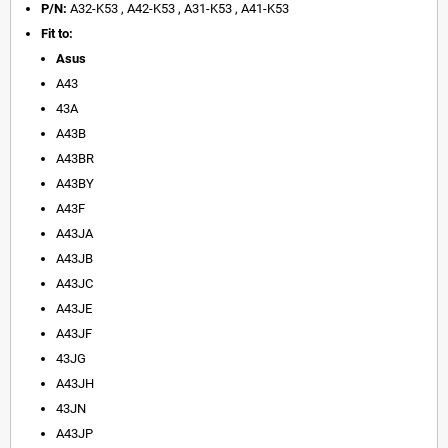
P/N:
A32-K53 ,
A42-K53 ,
A31-K53 ,
A41-K53
Fit to:
Asus
A43
43A
A43B
A43BR
A43BY
A43F
A43JA
A43JB
A43JC
A43JE
A43JF
43JG
A43JH
43JN
A43JP