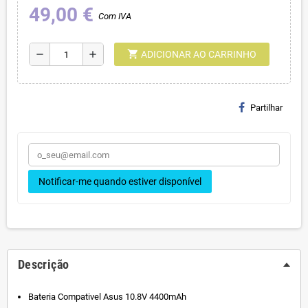
49,00 €
Com IVA
shopping_cart
remove
add
ADICIONAR AO CARRINHO
Partilhar
Notificar-me quando estiver disponível
Descrição
Bateria Compativel Asus 10.8V 4400mAh