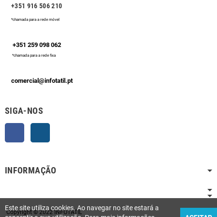
+351 916 506 210
*chamada para a rede móvel
+351 259 098 062
*chamada para a rede fixa
comercial@infotatil.pt
SIGA-NOS
Facebook
Instagram
INFORMAÇÃO
Este site utiliza cookies. Ao navegar no site estará a
Copyright © 2022 INFOTATIL