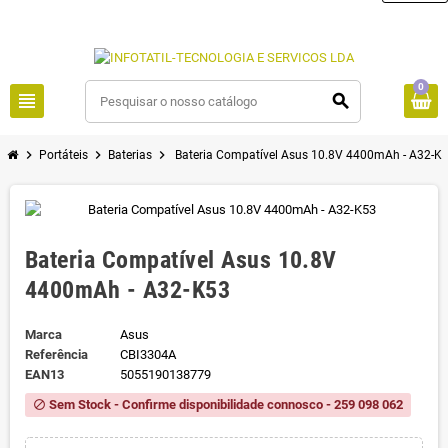
0
view_headline
search
chevron_right
chevron_right
chevron_right
Portáteis
Baterias
Bateria Compatível Asus 10.8V 4400mAh - A32-K
Bateria Compatível Asus 10.8V
4400mAh - A32-K53
Marca
Asus
Referência
CBI3304A
EAN13
5055190138779
Sem Stock - Confirme disponibilidade connosco - 259 098 062
block