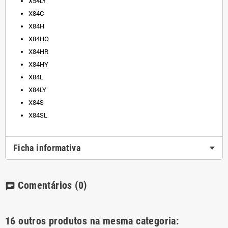
X54LY
X84C
X84H
X84HO
X84HR
X84HY
X84L
X84LY
X84S
X84SL
Ficha informativa
Comentários
(0)
chat
16 outros produtos na mesma categoria: