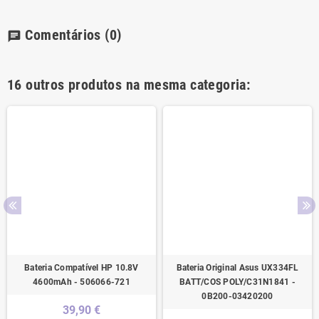
Comentários
(0)
chat
16 outros produtos na mesma categoria:
Bateria Compatível HP 10.8V
Bateria Original Asus UX334FL
4600mAh - 506066-721
BATT/COS POLY/C31N1841 -
0B200-03420200
39,90 €