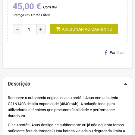
45,00 €
Com IVA
Entrega em 1-2 dias úteis
shopping_cart
remove
add
ADICIONAR AO CARRINHO
Partilhar
Descrição
Recupere a autonomia original do seu portátil Asus com a bateria
C21N1408 de alta capacidade (4840mAh). A solução ideal para
utilizadores e técnicos que procuram fiabilidade e performance
duradoura.
O seu portátil Asus desliga-se subitamente ou já não aguenta tempo
suficiente fora da tomada? Uma bateria viciada ou degradada limita a