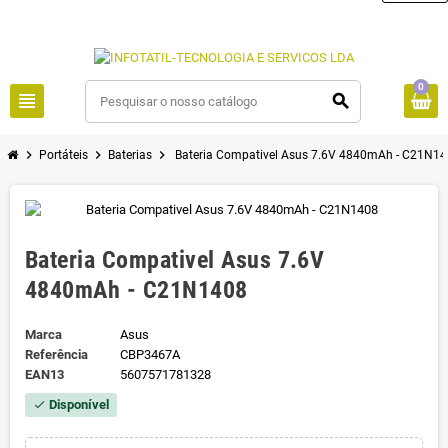
0
view_headline
search
chevron_right
chevron_right
chevron_right
Portáteis
Baterias
Bateria Compativel Asus 7.6V 4840mAh - C21N1
Bateria Compativel Asus 7.6V
4840mAh - C21N1408
Marca
Asus
Referência
CBP3467A
EAN13
5607571781328
Disponível
check