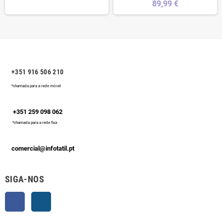
89,99 €
+351 916 506 210
*chamada para a rede móvel
+351 259 098 062
*chamada para a rede fixa
comercial@infotatil.pt
SIGA-NOS
Facebook
Instagram