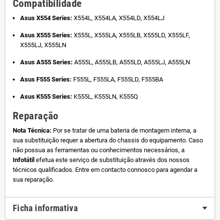
Compatibilidade
Asus X554 Series:
X554L, X554LA, X554LD, X554LJ
Asus X555 Series:
X555L, X555LA, X555LB, X555LD, X555LF,
X555LJ, X555LN
Asus A555 Series:
A555L, A555LB, A555LD, A555LJ, A555LN
Asus F555 Series:
F555L, F555LA, F555LD, F555BA
Asus K555 Series:
K555L, K555LN, K555Q
Reparação
Nota Técnica:
Por se tratar de uma bateria de montagem interna, a
sua substituição requer a abertura do chassis do equipamento. Caso
não possua as ferramentas ou conhecimentos necessários, a
Infotátil
efetua este serviço de substituição através dos nossos
técnicos qualificados. Entre em contacto connosco para agendar a
sua reparação.
Ficha informativa