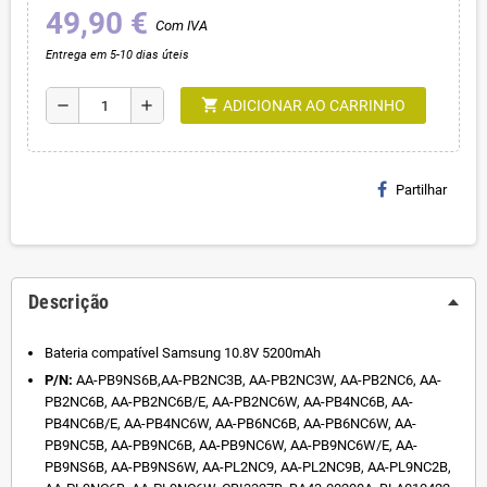
49,90 €
Com IVA
Entrega em 5-10 dias úteis
shopping_cart
remove
add
ADICIONAR AO CARRINHO
Partilhar
Descrição
Bateria compatível Samsung 10.8V 5200mAh
P/N:
AA-PB9NS6B,AA-PB2NC3B, AA-PB2NC3W, AA-PB2NC6, AA-
PB2NC6B, AA-PB2NC6B/E, AA-PB2NC6W, AA-PB4NC6B, AA-
PB4NC6B/E, AA-PB4NC6W, AA-PB6NC6B, AA-PB6NC6W, AA-
PB9NC5B, AA-PB9NC6B, AA-PB9NC6W, AA-PB9NC6W/E, AA-
PB9NS6B, AA-PB9NS6W, AA-PL2NC9, AA-PL2NC9B, AA-PL9NC2B,