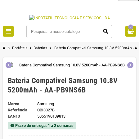
0
view_headline
search
chevron_right
chevron_right
chevron_right
Portáteis
Baterias
Bateria Compativel Samsung 10.8V 5200mAh - 
chevron_left
chevron_right
Bateria Compativel Samsung 10.8V
5200mAh - AA-PB9NS6B
Marca
Samsung
Referência
CBI3327B
EAN13
5055190139813
Prazo de entrega: 1 a 2 semanas
new_releases