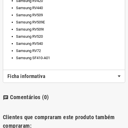
Samsung RV420
Samsung RV440
Samsung RV509
Samsung RV509E
Samsung RV509I
Samsung RV520
Samsung RV540
Samsung RV72
Samsung SF410-A01
Ficha informativa
Comentários
(0)
chat
Clientes que compraram este produto também
compraram: