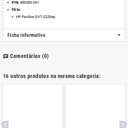
P/N:
480385-001
Fit to:
HP Pavilion DV7-2220ep
Ficha informativa
Comentários
(0)
chat
16 outros produtos na mesma categoria: