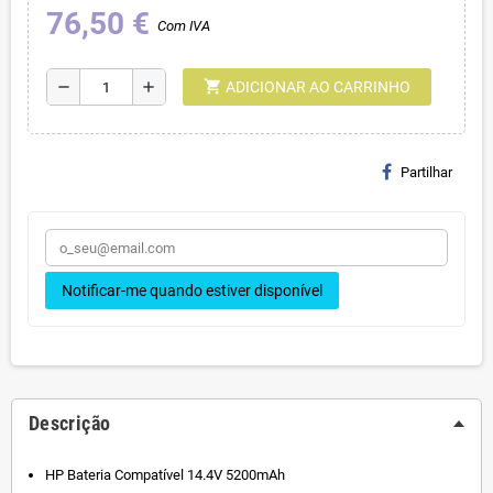
76,50 €
Com IVA
shopping_cart
remove
add
ADICIONAR AO CARRINHO
Partilhar
Notificar-me quando estiver disponível
Descrição
HP Bateria Compatível 14.4V 5200mAh