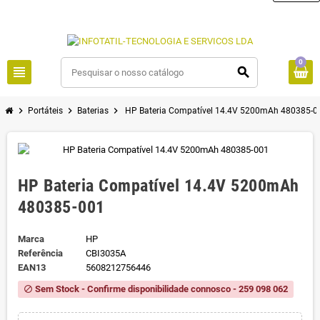
0
view_headline
search
chevron_right
chevron_right
chevron_right
Portáteis
Baterias
HP Bateria Compatível 14.4V 5200mAh 480385-0
HP Bateria Compatível 14.4V 5200mAh
480385-001
Marca
HP
Referência
CBI3035A
EAN13
5608212756446
Sem Stock - Confirme disponibilidade connosco - 259 098 062
block