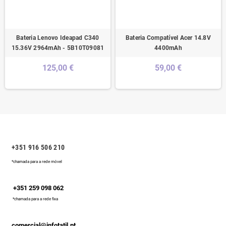
Bateria Lenovo Ideapad C340
Bateria Compatível Acer 14.8V
15.36V 2964mAh - 5B10T09081
4400mAh
125,00 €
59,00 €
+351 916 506 210
*chamada para a rede móvel
+351 259 098 062
*chamada para a rede fixa
comercial@infotatil.pt