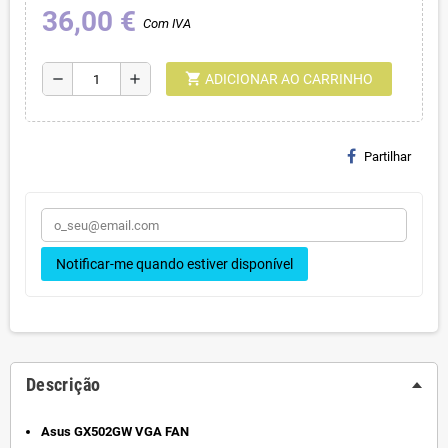
36,00 €
Com IVA
shopping_cart
remove
add
ADICIONAR AO CARRINHO
Partilhar
Notificar-me quando estiver disponível
Descrição
Asus GX502GW VGA FAN