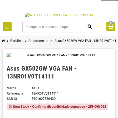
0
view_headline
search
chevron_right
chevron_right
chevron_right
Portáteis
Arrefecimento
Asus GX502GW VGA FAN - 13NR01V0T141
Asus GX502GW VGA FAN -
13NR01V0T14111
Marca
Asus
Referência
13NR01V0T14111
EAN13
5601607530430
Sem Stock - Confirme disponibilidade connosco - 259 098 062
block