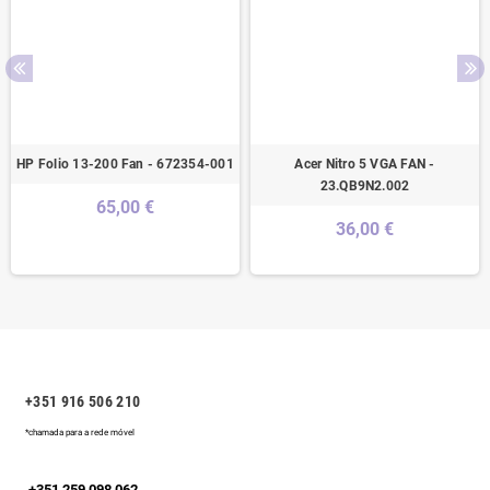
HP Folio 13-200 Fan - 672354-001
Acer Nitro 5 VGA FAN -
23.QB9N2.002
65,00 €
36,00 €
+351 916 506 210
*chamada para a rede móvel
+351 259 098 062