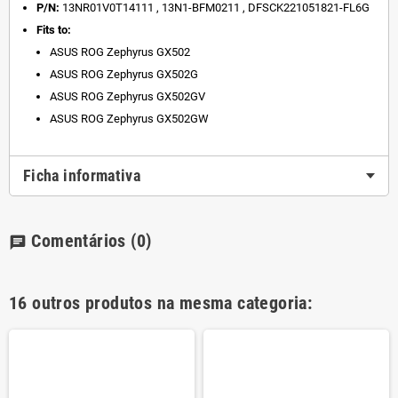
P/N:
13NR01V0T14111 , 13N1-BFM0211 , DFSCK221051821-FL6G
Fits to:
ASUS ROG Zephyrus GX502
ASUS ROG Zephyrus GX502G
ASUS ROG Zephyrus GX502GV
ASUS ROG Zephyrus GX502GW
Ficha informativa
Comentários
(0)
chat
16 outros produtos na mesma categoria: