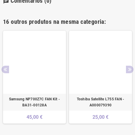
Comentários
(0)
chat
16 outros produtos na mesma categoria:
Samsung NP700Z7C FAN Kit -
Toshiba Satellite L755 FAN -
BA31-00128A
A000079390
45,00 €
25,00 €