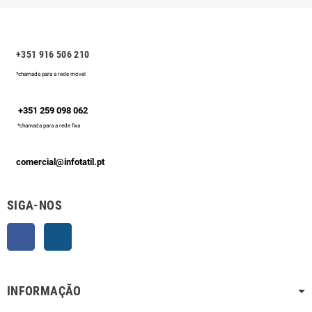
+351 916 506 210
*chamada para a rede móvel
+351 259 098 062
*chamada para a rede fixa
comercial@infotatil.pt
SIGA-NOS
Facebook
Instagram
INFORMAÇÃO