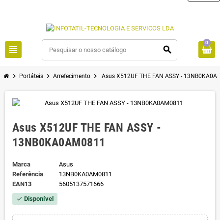
0
view_headline
search
chevron_right
chevron_right
chevron_right
Portáteis
Arrefecimento
Asus X512UF THE FAN ASSY - 13NB0KA0A
Asus X512UF THE FAN ASSY -
13NB0KA0AM0811
Marca
Asus
Referência
13NB0KA0AM0811
EAN13
5605137571666
Disponível
check