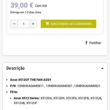
39,00 €
Com IVA
Entrega em 1-2 dias úteis
shopping_cart
remove
add
ADICIONAR AO CARRINHO
Partilhar
Descrição
Asus X512UF THE FAN ASSY
P/N:
13NB0KA0AM0811 , 13NB0KA0AM0301 ,13NB0KA0AM0821
Fit to:
Asus X512 Series:
X512DA, X512DK, X512FA, X512FB, X512UA,
X512UB, X512UF