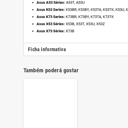
Asus A53 Séries:
A53T, A53U
Asus K53 Series:
K53BR, K53BY, K53TA, K53TK, K53U, 
Asus K73 Series:
K73BR, K73BY, K73TA, K73TK
Asus X53 Séries:
X53B, X53T, X53U, X53Z
Asus X73 Séries:
X73B
Ficha informativa
Também poderá gostar