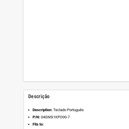
Descrição
Description:
Teclado Português
P/N:
04GN5I1KPO00-7
Fits to: