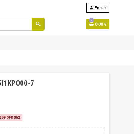
person
Entrar
0
search
0,00 €
5I1KPO00-7
259 098 062