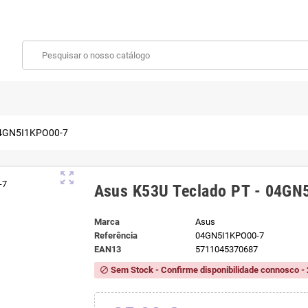
 04GN5I1KPO00-7
zoom_out_map
Asus K53U Teclado PT - 04GN
Marca
Asus
Referência
04GN5I1KPO00-7
EAN13
5711045370687
Sem Stock - Confirme disponibilidade connosco - 
block