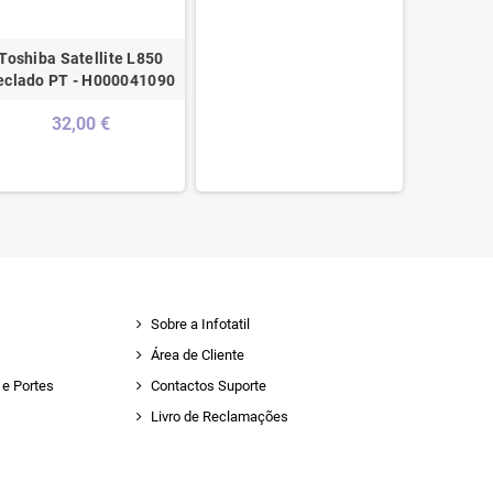
Toshiba Satellite L850
Magalhãe
eclado PT - H000041090
PT Branc
32,00 €
Sobre a Infotatil
Área de Cliente
e Portes
Contactos Suporte
Livro de Reclamações