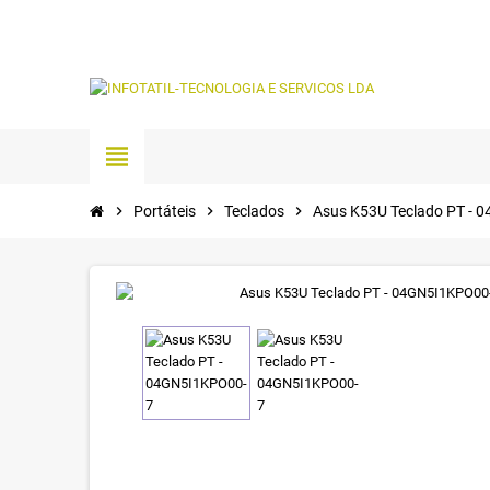
view_headline
chevron_right
Portáteis
chevron_right
Teclados
chevron_right
Asus K53U Teclado PT -