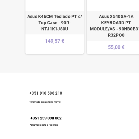
e E5300
Asus K46CM Teclado PT c/
Asus X540SA-1A
 0FM753
Top Case - 90R-
KEYBOARD PT
NTJ1K1J80U
MODULE/AS - 90NB0B3
€
R32PO0
149,57 €
55,00 €
+351 916 506 210
*chamada para a rede móvel
+351 259 098 062
*chamada para a rede fixa