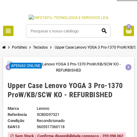
0
view_headline
search
chevron_right
chevron_right
chevron_right
Portáteis
Teclados
Upper Case Lenovo YOGA 3 Pro-1370 ProW/KB/
APENAS ONLINE
chevron_left
chevron_right
Upper Case Lenovo YOGA 3 Pro-1370
ProW/KB/SCW KO - REFURBISHED
Marca
Lenovo
Referência
5CB0G97321
Condição
Recondicionado
EAN13
5605517360118
Sem Stock - Confirme disponibilidade connosco - 259 098 062
block