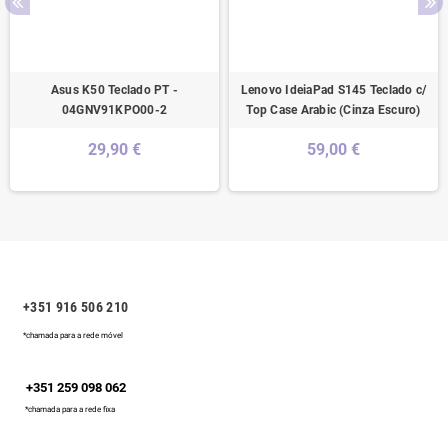
Asus K50 Teclado PT -
Lenovo IdeiaPad S145 Teclado c/
04GNV91KPO00-2
Top Case Arabic (Cinza Escuro)
29,90 €
59,00 €
+351 916 506 210
*chamada para a rede móvel
+351 259 098 062
*chamada para a rede fixa