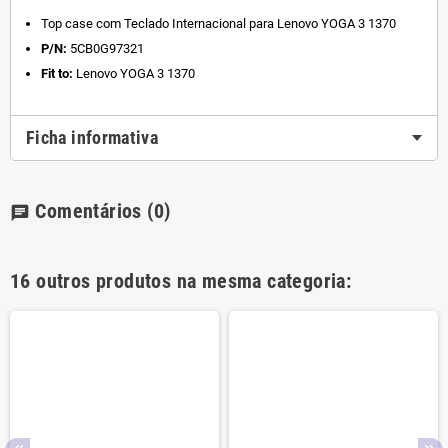
Top case com Teclado Internacional para Lenovo YOGA 3 1370
P/N:
5CB0G97321
Fit to:
Lenovo YOGA 3 1370
Ficha informativa
Comentários
(0)
chat
16 outros produtos na mesma categoria: