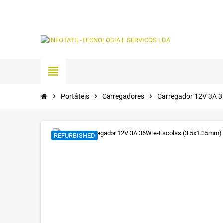
view_headline
chevron_right
Portáteis
chevron_right
Carregadores
chevron_right
Carregador 12V 3A 3
REFURBISHED