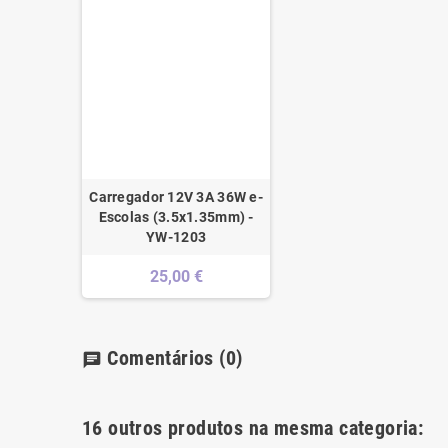
Carregador 12V 3A 36W e-
Escolas (3.5x1.35mm) -
YW-1203
25,00 €
Comentários
(0)
chat
16 outros produtos na mesma categoria: