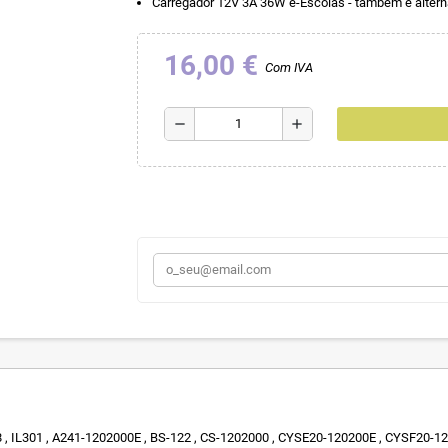
Carregador 12V 3A 36W e-Escolas - também é altern
16,00 €
Com IVA
remove
add
, IL301 , A241-1202000E , BS-122 , CS-1202000 , CYSE20-120200E , CYSF20-