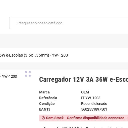
6W e-Escolas (3.5x1.35mm) - YW-1203
zoom_out_map
Carregador 12V 3A 36W e-Esc
Marca
OEM
Referência
IT-YW-1203
Condição
Recondicionado
EAN13
5602551897501
Sem Stock - Confirme disponibilidade connosco - 
block