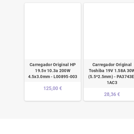
mpativel
Carregador Original HP
Carregador Original
7.9*5.5mm
19.5v 10.3a 200W
Toshiba 19V 1.58A 30
4.5x3.0mm - L00895-003
(5.5*2.5mm) - PA3743E
€
1AC3
125,00 €
28,36 €