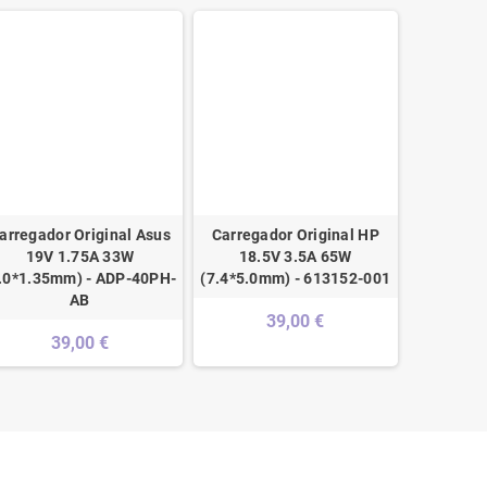
arregador Original Asus
Carregador Original HP
Carregad
19V 1.75A 33W
18.5V 3.5A 65W
19V 2.1A
.0*1.35mm) - ADP-40PH-
(7.4*5.0mm) - 613152-001
Re
AB
39,00 €
39,00 €