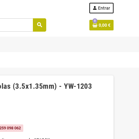
person
Entrar
0
search
0,00 €
olas (3.5x1.35mm) - YW-1203
259 098 062