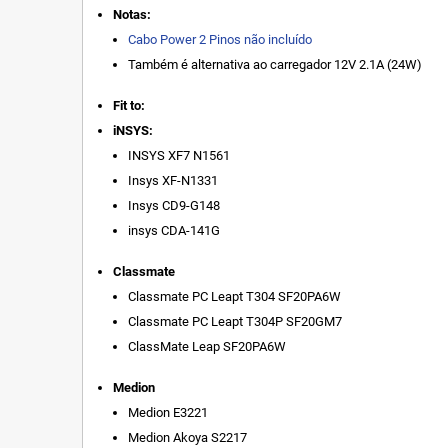
Notas:
Cabo Power 2 Pinos não incluído
Também é alternativa ao carregador 12V 2.1A (24W)
Fit to:
iNSYS:
INSYS XF7 N1561
Insys XF-N1331
Insys CD9-G148
insys CDA-141G
Classmate
Classmate PC Leapt T304 SF20PA6W
Classmate PC Leapt T304P SF20GM7
ClassMate Leap SF20PA6W
Medion
Medion E3221
Medion Akoya S2217