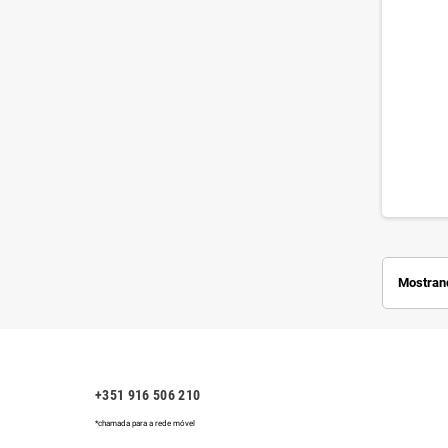
Mostrand
+351 916 506 210
*chamada para a rede móvel