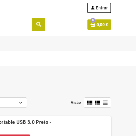
person
Entrar
0
search
0,00 €
view_comfy
view_list
view_headline
Visão
rtable USB 3.0 Preto -