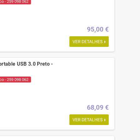
co - 259 098 062
95,00 €
VER DETALHES
rtable USB 3.0 Preto -
co - 259 098 062
68,09 €
VER DETALHES