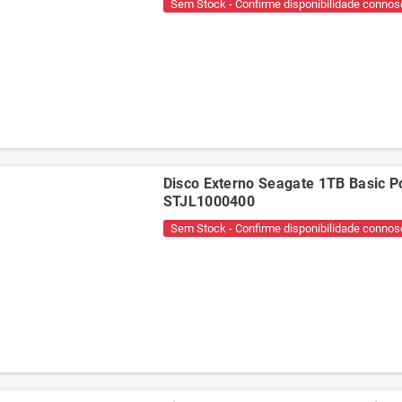
Sem Stock - Confirme disponibilidade connos
Disco Externo Seagate 1TB Basic Po
STJL1000400
Sem Stock - Confirme disponibilidade connos