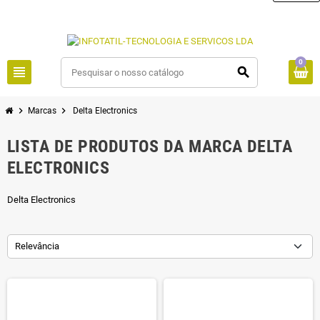
0
view_headline
search
chevron_right
chevron_right
Marcas
Delta Electronics
LISTA DE PRODUTOS DA MARCA DELTA
ELECTRONICS
Delta Electronics
Relevância