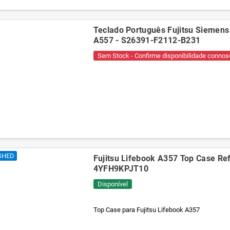
Teclado Português Fujitsu Siemens
A557 - S26391-F2112-B231
Sem Stock - Confirme disponibilidade connos
SHED
Fujitsu Lifebook A357 Top Case Ref
4YFH9KPJT10
Disponível
Top Case para Fujitsu Lifebook A357