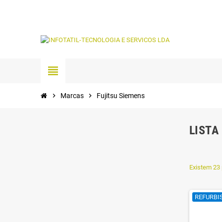
view_headline
chevron_right
Marcas
chevron_right
Fujitsu Siemens
LISTA
Existem 23 
REFURBI