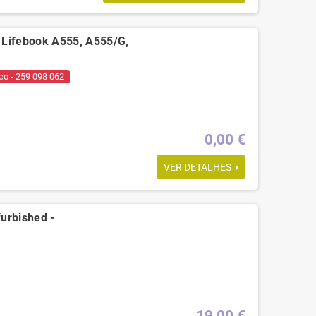
 Lifebook A555, A555/G,
co - 259 098 062
0,00 €
VER DETALHES
urbished -