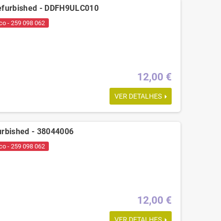
Refurbished - DDFH9ULC010
co - 259 098 062
12,00 €
VER DETALHES
urbished - 38044006
co - 259 098 062
12,00 €
VER DETALHES