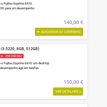
 o Fujitsu Esprimo E410:
 SSD para um desempenho
140,00 €
ADICIONAR AO CARRINHO
l i3-3220, 8GB, 512GB)
co - 259 098 062
m o Fujitsu Esprimo E410: um desktop
 desempenho ágil em tarefas
150,00 €
VER DETALHES